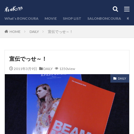
カテゴリー
What’s BONCOURA
MOVIE
SHOP LIST
SALONBONCOURA
EVE
DAILY
宣伝でっせ～！
HOME
検索
宣伝でっせ～！
2011年3月9日
DAILY
1350view
DAILY