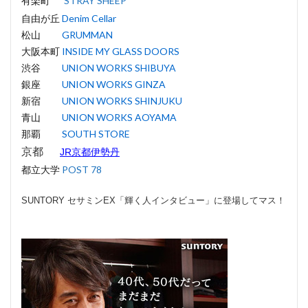
有楽町
STRAY SHEEP
自由が丘
Denim Cellar
松山
GRUMMAN
大阪本町
INSIDE MY GLASS DOORS
渋谷
UNION WORKS SHIBUYA
銀座
UNION WORKS GINZA
新宿
UNION WORKS SHINJUKU
青山
UNION WORKS AOYAMA
那覇
SOUTH STORE
京都
JR京都伊勢丹
都立大学
POST 78
SUNTORY セサミンEX「輝く人インタビュー」に登場してマス！