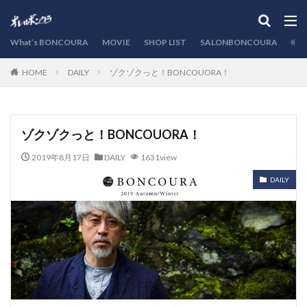
カテゴリー
What’s BONCOURA
MOVIE
SHOP LIST
SALONBONCOURA
EVE
DAILY
ゾクゾクっと！BONCOUORA！
HOME
検索
ゾクゾクっと！BONCOUORA！
2019年8月17日
DAILY
1631view
DAILY