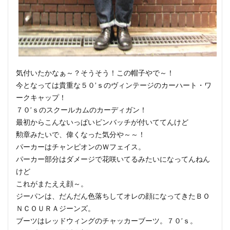
気付いたかなぁ～？そうそう！この帽子やで～！
今となっては貴重な５０’ｓのヴィンテージのカーハート・ワ
ークキャップ！
７０’ｓのスクールカムのカーディガン！
最初からこんないっぱいピンバッチが付いててんけど
勲章みたいで、偉くなった気分や～～！
パーカーはチャンピオンのＷフェイス。
パーカー部分はダメージで花咲いてるみたいになってんねん
けど
これがまたええ顔～。
ジーパンは、だんだん色落ちしてオレの顔になってきたＢＯ
ＮＣＯＵＲＡジーンズ。
ブーツはレッドウィングのチャッカーブーツ。７０’ｓ。