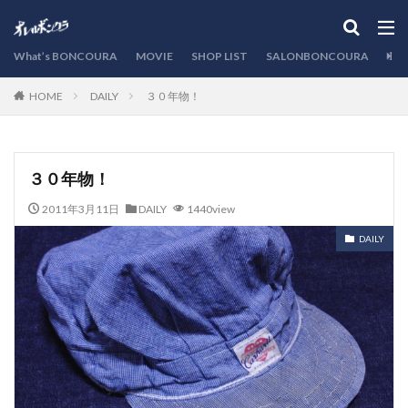
カテゴリー
What’s BONCOURA
MOVIE
SHOP LIST
SALONBONCOURA
EVE
DAILY
３０年物！
HOME
検索
３０年物！
2011年3月11日
DAILY
1440view
DAILY