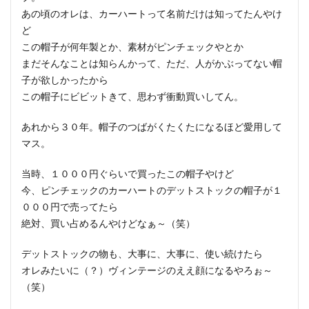
あの頃のオレは、カーハートって名前だけは知ってたんやけ
ど
この帽子が何年製とか、素材がピンチェックやとか
まだそんなことは知らんかって、ただ、人がかぶってない帽
子が欲しかったから
この帽子にビビットきて、思わず衝動買いしてん。
あれから３０年。帽子のつばがくたくたになるほど愛用して
マス。
当時、１０００円ぐらいで買ったこの帽子やけど
今、ピンチェックのカーハートのデットストックの帽子が１
０００円で売ってたら
絶対、買い占めるんやけどなぁ～（笑）
デットストックの物も、大事に、大事に、使い続けたら
オレみたいに（？）ヴィンテージのええ顔になるやろぉ～
（笑）