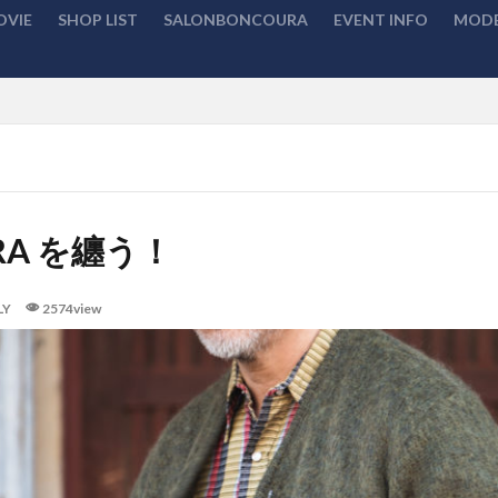
OVIE
SHOP LIST
SALONBONCOURA
EVENT INFO
MODE
検索
RA を纏う！
LY
2574view