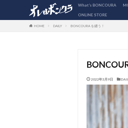
What’s BONCOURA
M
ONLINE STORE
カテゴリー
DAILY
BONCOURA を纏う！
HOME
BONCOU
2022年3月9日
DAI