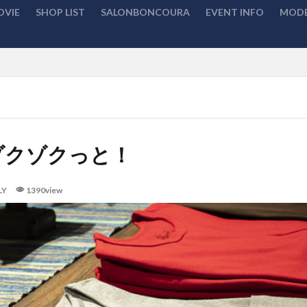
OVIE
SHOP LIST
SALONBONCOURA
EVENT INFO
MODE
検索
ゾクゾクっと！
LY
1390view