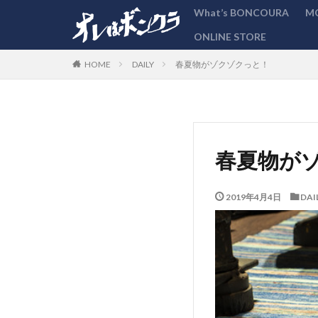
What’s BONCOURA
M
ONLINE STORE
カテゴリー
DAILY
春夏物がゾクゾクっと！
HOME
春夏物が
2019年4月4日
DAI