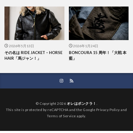
2026年5月13日
2026年1月24日
その名は RIDE JACKET – HORSE
BONCOURA 15 周年！「大戦 本
HAIR「馬ジャン！」
藍」
© Copyright 2026
オレはボンクラ！
.
This site is protected by reCAPTCHA and the Google Privacy Policy and
Terms of Service apply.