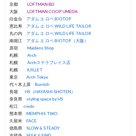
京都
LOFTMAN BD
大阪
LOFTMAN COOP UMEDA
白金台
アダム エ ロペ BIOTOP
恵比寿
アダム エ ロペ WILD LIFE TAILOR
丸の内
アダム エ ロペ WILD LIFE TAILOR
南堀江
アダム エ ロペ BIOTOP（大阪）
原宿
Maidens Shop
札幌
Arch
札幌
Archステラプレイス店
札幌
JUILLET
東京
Arch Tokyo
代々木上原
Burnish
長堀
HS（HAYASHI SHOTEN）
奈良県
styling space by HS
松江
credo
熊本県
MEMPHIS TWO
久留米
FACE
徳島県
SLOW & STEADY
吉祥寺
SEEK & FIND