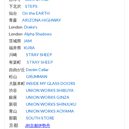
下北沢
STEPS
仙台
On the EARTH
青森
ARIZONA HIGHWAY
London
Drake’s
London
Alpha Shadows
茨城県
JAM
福井県
KURA
川崎
STRAY SHEEP
有楽町
STRAY SHEEP
自由が丘
Denim Cellar
松山
GRUMMAN
大阪本町
INSIDE MY GLASS DOORS
渋谷
UNION WORKS SHIBUYA
銀座
UNION WORKS GINZA
新宿
UNION WORKS SHINJUKU
青山
UNION WORKS AOYAMA
那覇
SOUTH STORE
京都
JR京都伊勢丹