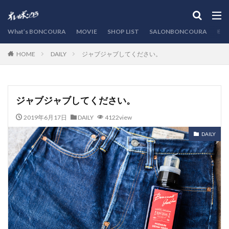
カテゴリー
What’s BONCOURA
MOVIE
SHOP LIST
SALONBONCOURA
EVE
DAILY
ジャブジャブしてください。
HOME
検索
ジャブジャブしてください。
2019年6月17日
DAILY
4122view
DAILY