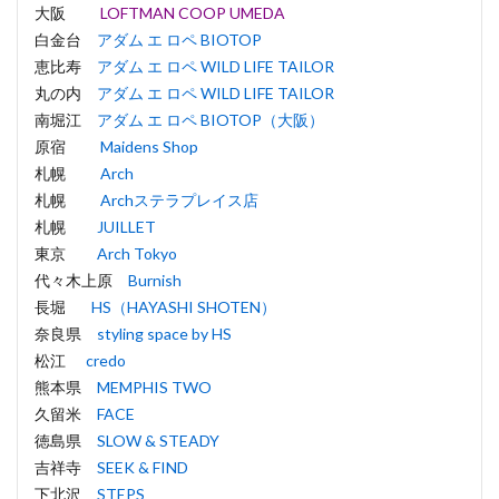
大阪
LOFTMAN COOP UMEDA
白金台
アダム エ ロペ BIOTOP
恵比寿
アダム エ ロペ WILD LIFE TAILOR
丸の内
アダム エ ロペ WILD LIFE TAILOR
南堀江
アダム エ ロペ BIOTOP（大阪）
原宿
Maidens Shop
札幌
Arch
札幌
Archステラプレイス店
札幌
JUILLET
東京
Arch Tokyo
代々木上原
Burnish
長堀
HS（HAYASHI SHOTEN）
奈良県
styling space by HS
松江
credo
熊本県
MEMPHIS TWO
久留米
FACE
徳島県
SLOW & STEADY
吉祥寺
SEEK & FIND
下北沢
STEPS