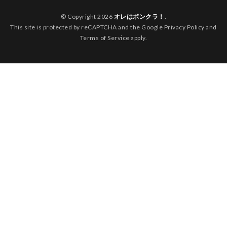
© Copyright 2026
オレはボンクラ！
.
This site is protected by reCAPTCHA and the Google Privacy Policy and
Terms of Service apply.