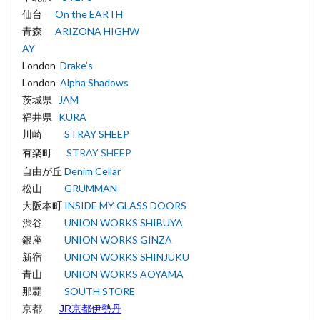
仙台
On the EARTH
青森
ARIZONA HIGHW
AY
London
Drake’s
London
Alpha Shadows
茨城県
JAM
福井県
KURA
川崎
STRAY SHEEP
有楽町
STRAY SHEEP
自由が丘
Denim Cellar
松山
GRUMMAN
大阪本町
INSIDE MY GLASS DOORS
渋谷
UNION WORKS SHIBUYA
銀座
UNION WORKS GINZA
新宿
UNION WORKS SHINJUKU
青山
UNION WORKS AOYAMA
那覇
SOUTH STORE
JR京都伊勢丹
京都