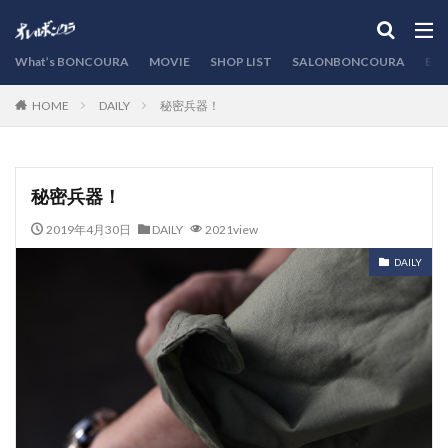
カテゴリー
What’s BONCOURA
MOVIE
SHOP LIST
SALONBONCOURA
EVE
DAILY
秘密兵器！
HOME
検索
秘密兵器！
2019年4月30日
DAILY
2021view
DAILY