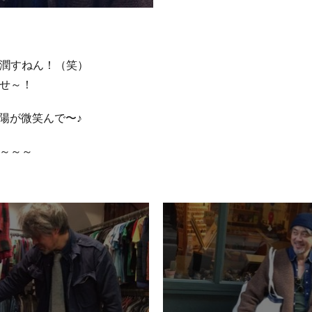
潤すねん！（笑）
せ～！
太陽が微笑んで〜♪
～～～