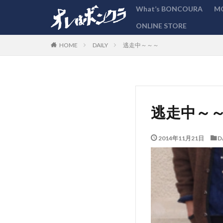
What’s BONCOURA
M
ONLINE STORE
カテゴリー
DAILY
逃走中～～～
HOME
逃走中～
2014年11月21日
D