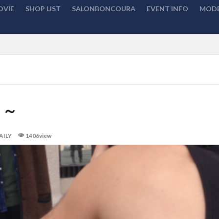
OVIE
SHOP LIST
SALONBONCOURA
EVENT INFO
MODE
検索
～～
AILY
1406view