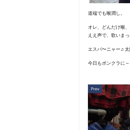
道端でも喉潤し。
オレ、どんだけ喉、
ええ声で、歌いまっ
エスパ〜ニャー♫ 
今日もボンクラに～
Prev