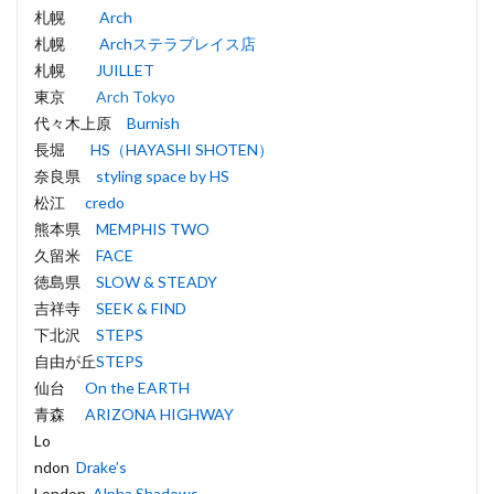
札幌
Arch
札幌
Archステラプレイス店
札幌
JUILLET
東京
Arch Tokyo
代々木上原
Burnish
長堀
HS（HAYASHI SHOTEN）
奈良県
styling space by HS
松江
credo
熊本県
MEMPHIS TWO
久留米
FACE
徳島県
SLOW & STEADY
吉祥寺
SEEK & FIND
下北沢
STEPS
自由が丘
STEPS
仙台
On the EARTH
青森
ARIZONA HIGHWAY
Lo
ndon
Drake’s
London
Alpha Shadows