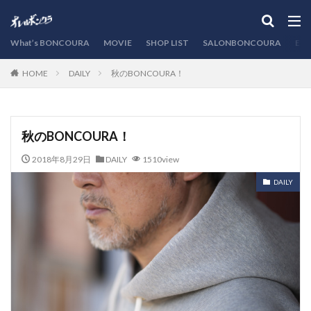
カテゴリー
What’s BONCOURA
MOVIE
SHOP LIST
SALONBONCOURA
EVE
DAILY
秋のBONCOURA！
HOME
検索
秋のBONCOURA！
2018年8月29日
DAILY
1510view
DAILY