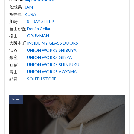
茨城県
JAM
福井県
KURA
川崎
STRAY SHEEP
自由が丘
Denim Cellar
松山
GRUMMAN
大阪本町
INSIDE MY GLASS DOORS
渋谷
UNION WORKS SHIBUYA
銀座
UNION WORKS GINZA
新宿
UNION WORKS SHINJUKU
青山
UNION WORKS AOYAMA
那覇
SOUTH STORE
Prev