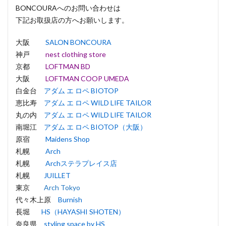
BONCOURAへのお問い合わせは
下記お取扱店の方へお願いします。
大阪
SALON BONCOURA
神戸
nest clothing store
京都
LOFTMAN BD
大阪
LOFTMAN COOP UMEDA
白金台
アダム エ ロペ BIOTOP
恵比寿
アダム エ ロペ WILD LIFE TAILOR
丸の内
アダム エ ロペ WILD LIFE TAILOR
南堀江
アダム エ ロペ BIOTOP（大阪）
原宿
Maidens Shop
札幌
Arch
札幌
Archステラプレイス店
札幌
JUILLET
東京
Arch Tokyo
代々木上原
Burnish
長堀
HS（HAYASHI SHOTEN）
奈良県
styling space by HS