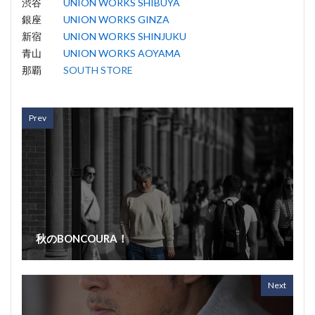
渋谷
UNION WORKS SHIBUYA
銀座
UNION WORKS GINZA
新宿
UNION WORKS SHINJUKU
青山
UNION WORKS AOYAMA
那覇
SOUTH STORE
Prev
秋のBONCOURA！
Next