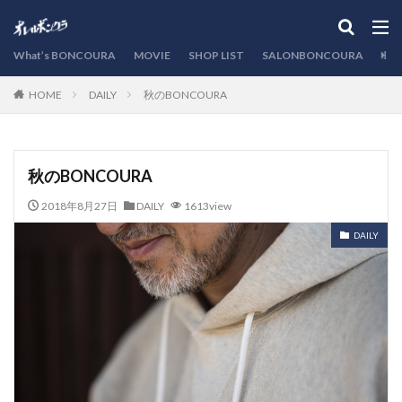
カテゴリー
What’s BONCOURA
MOVIE
SHOP LIST
SALONBONCOURA
EVE
DAILY
秋のBONCOURA
HOME
検索
秋のBONCOURA
2018年8月27日
DAILY
1613view
DAILY