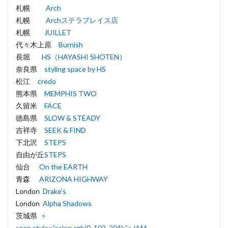
札幌
Arch
札幌
Archステラプレイス店
札幌
JUILLET
代々木上原
Burnish
長堀
HS（HAYASHI SHOTEN）
奈良県
styling space by HS
松江
credo
熊本県
MEMPHIS TWO
久留米
FACE
徳島県
SLOW & STEADY
吉祥寺
SEEK & FIND
下北沢
STEPS
自由が丘
STEPS
仙台
On the EARTH
青森
ARIZONA HIGHWAY
London
Drake’s
London
Alpha Shadows
茨城県
<
span style=”color: rgb(0, 102, 204);”>JAM