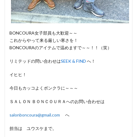
BONCOURA女子部員も大歓迎～～
これからやって来る厳しい寒さを！
BONCOURAのアイテムで温めますで～～！！（笑）
リミテッドの問い合わせは
SEEK & FIND
へ！
イヒヒ！
今日もカッコよくボンクラに～～～
ＳＡＬＯＮ ＢＯＮＣＯＵＲＡへのお問い合わせは
salonboncoura@gmail.com
へ
担当は ユウスケまで。