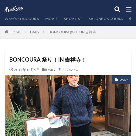
カテゴリー
What’s BONCOURA
MOVIE
SHOP LIST
SALONBONCOURA
EVE
DAILY
BONCOURA 祭り！IN 吉祥寺！
HOME
検索
BONCOURA 祭り！IN 吉祥寺！
2017年12月9日
DAILY
2274view
DAILY