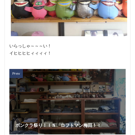
いらっしゃ～～～い！
イヒヒヒヒィィィィ！
Prev
ボンクラ祭り！ＩＮ ロフトマン梅田！！