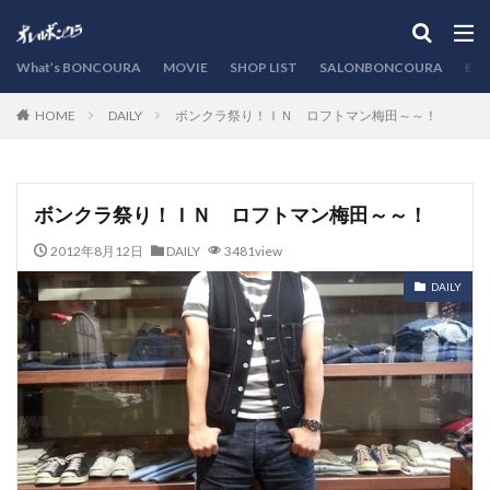
カテゴリー
What’s BONCOURA
MOVIE
SHOP LIST
SALONBONCOURA
EVE
DAILY
ボンクラ祭り！ＩＮ ロフトマン梅田～～！
HOME
検索
ボンクラ祭り！ＩＮ ロフトマン梅田～～！
2012年8月12日
DAILY
3481view
DAILY