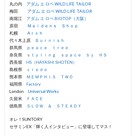
丸の内
アダム エ ロペ WILD LIFE TAILOR
梅田
アダム エ ロペ WILD LIFE TAILOR
南堀江
アダム エ ロペ BIOTOP（大阪）
原宿
Ｍａｉｄｅｎｓ Ｓｈｏｐ
札幌
Aｒｃｈ
代々木上原
Ｂｕｒｎｉｓｈ
群馬県
ｐｅａｃｅ ｔｒｅｅ
奈良県
ｓｔｙｌｉｎｇ ｓｐａｃｅ ｂｙ ＨＳ
西長堀
HS（HAYASHI SHOTEN）
島根県
ｃｒｅｄｏ
熊本県
ＭＥＭＰＨＩＳ ＴＷＯ
福岡県
Factory
London
Universal Works
久留米
ＦＡＣＥ
徳島県
ＳＬＯＷ ＆ ＳＴＥＡＤＹ
オレ！SUNTORY
セサミンEX「輝く人インタビュー」に登場してマス！