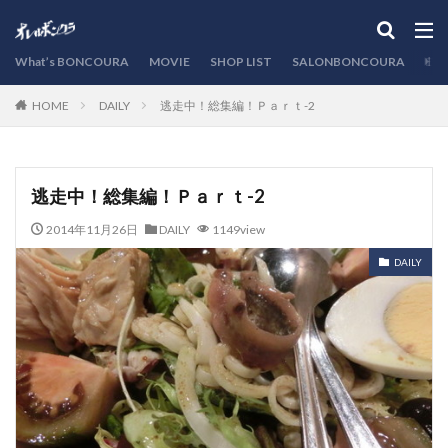
カテゴリー
What’s BONCOURA
MOVIE
SHOP LIST
SALONBONCOURA
EVE
DAILY
逃走中！総集編！Ｐａｒｔ-2
HOME
検索
逃走中！総集編！Ｐａｒｔ-2
2014年11月26日
DAILY
1149view
DAILY