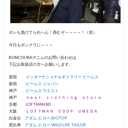
オレも負けてられへん！呑むぞ～～～～！（笑）
今日もボンクラに～～～
BONCOURAデニムのお問い合わせは
下記お取扱店の方へお願いします。
原宿
インターナショナルギャラリー ビームス
新宿
ビームス ジャパン
神戸
ビームス ウエスト
神戸
ｎｅｓｔ ｃｌｏｔｈｉｎｇ ｓｔｏｒｅ
京都
LOFTMAN BD
大阪
ＬＯＦＴＭＡＮ ＣＯＯＰ ＵＭＥＤＡ
白金台
アダム エ ロぺ BIOTOP
恵比寿
アダム エ ロペ WILD LIFE TAILOR