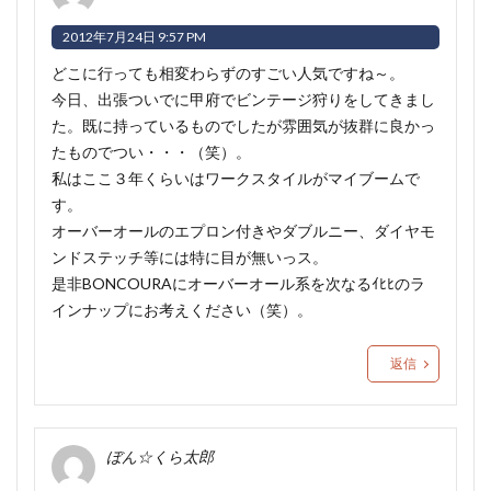
2012年7月24日 9:57 PM
どこに行っても相変わらずのすごい人気ですね～
。
今日、出張ついでに甲府でビンテージ狩りをしてきまし
た。既に持っているものでしたが雰囲気が抜群に良かっ
たものでつい・・・（笑）。
私はここ３年くらいはワークスタイルがマイブームで
す。
オーバーオールのエプロン付きやダブルニー、ダイヤモ
ンドステッチ等には特に目が無いっス
。
是非BONCOURAにオーバーオール系を次なるｲﾋﾋのラ
インナップにお考えください（笑）。
返信
ぼん☆くら太郎