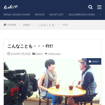
カテゴリー
What’s BONCOURA
MOVIE
SHOP LIST
SALONBONCOURA
EVE
DAILY
こんなことも・・・ｲﾋﾋ!
HOME
検索
こんなことも・・・ｲﾋﾋ!
2012年7月23日
DAILY
3461view
DAILY