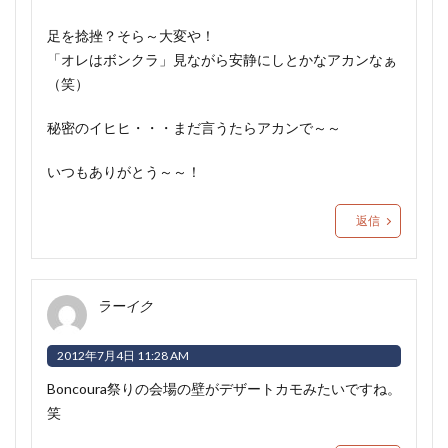
足を捻挫？そら～大変や！
「オレはボンクラ」見ながら安静にしとかなアカンなぁ
（笑）
秘密のイヒヒ・・・まだ言うたらアカンで～～
いつもありがとう～～！
返信
ラーイク
2012年7月4日 11:28 AM
Boncoura祭りの会場の壁がデザートカモみたいですね。
笑