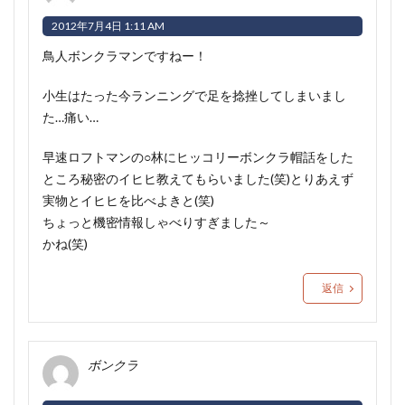
2012年7月4日 1:11 AM
鳥人ボンクラマンですねー！
小生はたった今ランニングで足を捻挫してしまいまし
た…痛い…
早速ロフトマンの○林にヒッコリーボンクラ帽話をした
ところ秘密のイヒヒ教えてもらいました(笑)とりあえず
実物とイヒヒを比べよきと(笑)
ちょっと機密情報しゃべりすぎました～
かね(笑)
返信
ボンクラ