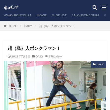
カテゴリー
What’s BONCOURA
MOVIE
SHOP LIST
SALONBONCOURA
EVE
DAILY
超（鳥）人ボンクラマン！
HOME
検索
超（鳥）人ボンクラマン！
2012年7月3日
DAILY
2781view
DAILY