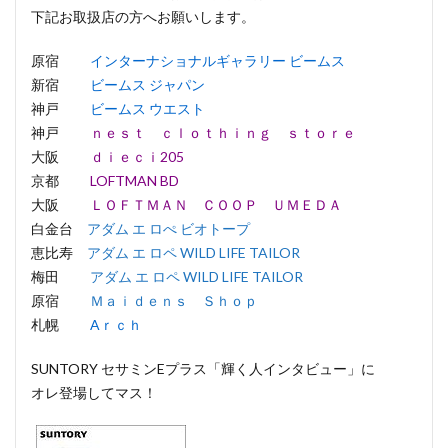
下記お取扱店の方へお願いします。
原宿
インターナショナルギャラリー ビームス
新宿
ビームス ジャパン
神戸
ビームス ウエスト
神戸
ｎｅｓｔ ｃｌｏｔｈｉｎｇ ｓｔｏｒｅ
大阪
ｄｉｅｃｉ205
京都
LOFTMAN BD
大阪
ＬＯＦＴＭＡＮ ＣＯＯＰ ＵＭＥＤＡ
白金台
アダム エ ロぺ ビオトープ
恵比寿
アダム エ ロペ WILD LIFE TAILOR
梅田
アダム エ ロペ WILD LIFE TAILOR
原宿
Ｍａｉｄｅｎｓ Ｓｈｏｐ
札幌
Aｒｃｈ
SUNTORY セサミンEプラス「輝く人インタビュー」に
オレ登場してマス！