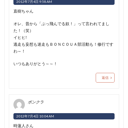
2012年7月4日 9:58 AM
直樹ちゃん
オレ、昔から「ぶっ飛んでる奴！」って言われてまし
た！（笑）
イヒヒ!
逃走も妄想も迷走もＢＯＮＣＯＵＡ部活動も！修行です
わ～！
いつもありがとう～～！
返信
ボンクラ
2012年7月4日 10:04 AM
時蓮人さん