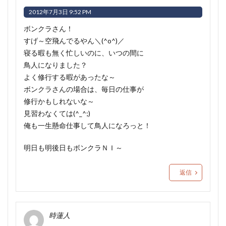
2012年7月3日 9:52 PM
ボンクラさん！
すげ～空飛んでるやん＼(^o^)／
寝る暇も無く忙しいのに、いつの間に
鳥人になりました？
よく修行する暇があったな～
ボンクラさんの場合は、毎日の仕事が
修行かもしれないな～
見習わなくては(^_^;)
俺も一生懸命仕事して鳥人になろっと！
明日も明後日もボンクラＮＩ～
返信
時蓮人