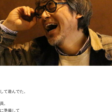
して遊んでた。
員。
に準備して