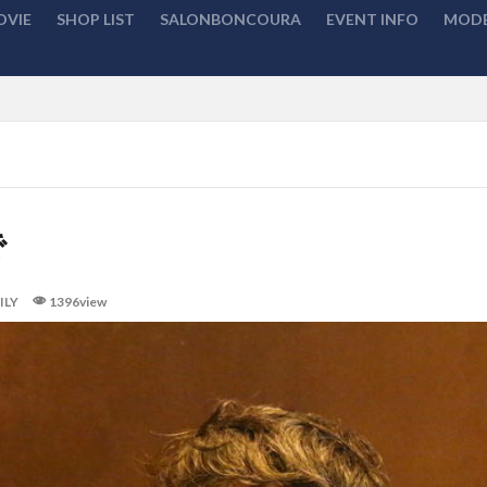
OVIE
SHOP LIST
SALONBONCOURA
EVENT INFO
MODE
検索
で
ILY
1396view