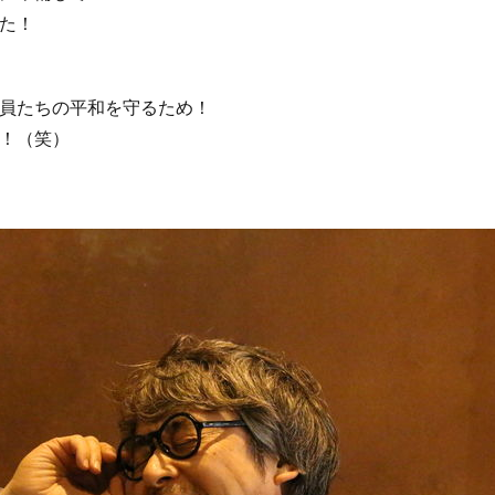
た！
員たちの平和を守るため！
！（笑）