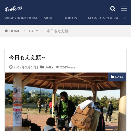
カテゴリー
What’s BONCOURA
MOVIE
SHOP LIST
SALONBONCOURA
EVE
DAILY
今日もええ顔～
HOME
検索
今日もええ顔～
2012年2月17日
DAILY
2243view
DAILY