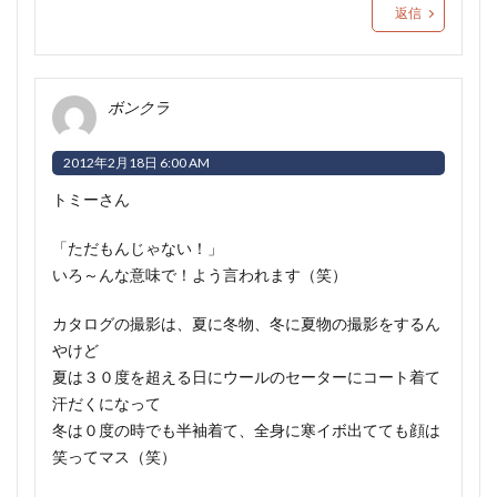
返信
ボンクラ
2012年2月18日 6:00 AM
トミーさん
「ただもんじゃない！」
いろ～んな意味で！よう言われます（笑）
カタログの撮影は、夏に冬物、冬に夏物の撮影をするん
やけど
夏は３０度を超える日にウールのセーターにコート着て
汗だくになって
冬は０度の時でも半袖着て、全身に寒イボ出てても顔は
笑ってマス（笑）