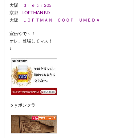
大阪
ｄｉｅｃｉ205
京都
LOFTMAN BD
大阪
ＬＯＦＴＭＡＮ ＣＯＯＰ ＵＭＥＤＡ
宣伝やで～！
オレ、登場してマス！
↓
ｂｙボンクラ