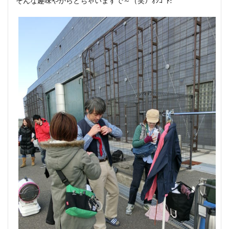
そんな趣味やからとちゃいますで～（笑）ｵｼｺﾞﾄ!