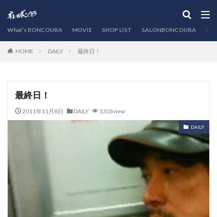
カテゴリー
What’s BONCOURA
MOVIE
SHOP LIST
SALONBONCOURA
EVE
DAILY
最終日！
HOME
検索
最終日！
2011年11月8日
DAILY
1303view
DAILY