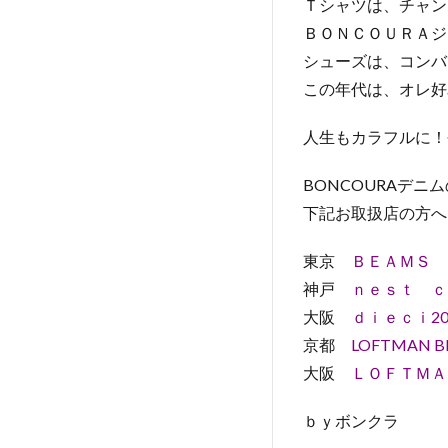
Ｔシャツは、チャン
ＢＯＮＣＯＵＲＡジ
シューズは、コンバ
この年代は、オレ好
人生もカラフルに！
BONCOURAデニ
下記お取扱店の方へ
東京
ＢＥＡＭＳ 
神戸
ｎｅｓｔ ｃ
大阪
ｄｉｅｃｉ20
京都
LOFTMAN B
大阪
ＬＯＦＴＭＡ
ｂｙボンクラ