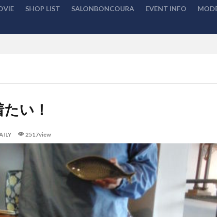
OVIE
SHOP LIST
SALONBONCOURA
EVENT INFO
MODE
検索
着たい！
AILY
2517view