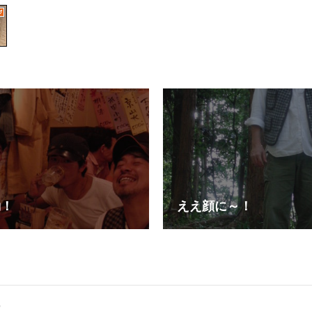
動！
ええ顔に～！
事