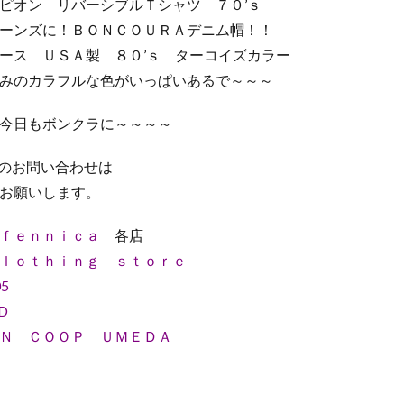
ピオン リバーシブルＴシャツ ７０’ｓ
ーンズに！ＢＯＮＣＯＵＲＡデニム帽！！
ース ＵＳＡ製 ８０’ｓ ターコイズカラー
みのカラフルな色がいっぱいあるで～～～
今日もボンクラに～～～～
ムのお問い合わせは
お願いします。
ｆｅｎｎｉｃａ
各店
ｌｏｔｈｉｎｇ ｓｔｏｒｅ
5
D
Ｎ ＣＯＯＰ ＵＭＥＤＡ