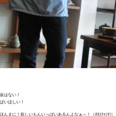
金はない！
ぱいほしい！
んまに！欲しいもんいっぱいあるんよなぁ～！（ｵﾈｴﾁｬﾝﾓ!）