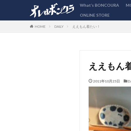
What’s BONCOURA
M
ONLINE STORE
カテゴリー
DAILY
ええもん着たい！
HOME
ええもん
2011年10月25日
D