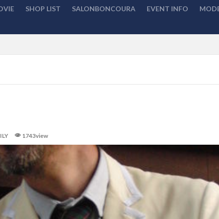
OVIE
SHOP LIST
SALONBONCOURA
EVENT INFO
MODE
検索
！
ILY
1743view