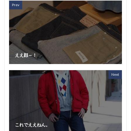
Prev
ええ顔～！
Next
これでええねん。