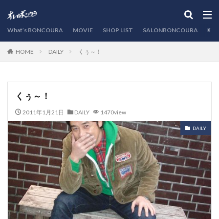
カテゴリー
What’s BONCOURA
MOVIE
SHOP LIST
SALONBONCOURA
EVE
DAILY
くぅ～！
HOME
検索
くぅ～！
2011年1月21日
DAILY
1470view
DAILY