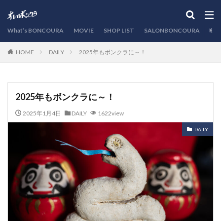
カテゴリー
What’s BONCOURA
MOVIE
SHOP LIST
SALONBONCOURA
EVE
DAILY
2025年もボンクラに～！
HOME
検索
2025年もボンクラに～！
2025年1月4日
DAILY
1622view
DAILY