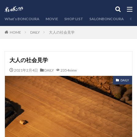
カテゴリー
What’s BONCOURA
MOVIE
SHOP LIST
SALONBONCOURA
EVE
DAILY
大人の社会見学
HOME
検索
大人の社会見学
2021年2月4日
DAILY
2354view
DAILY