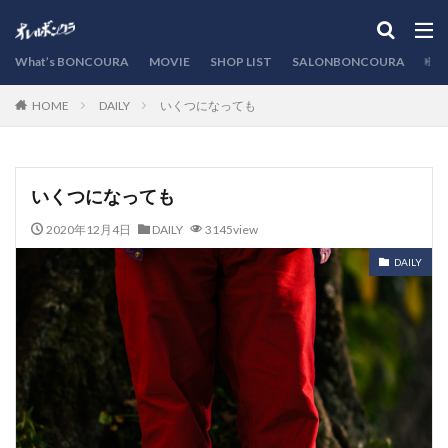
カテゴリー
What’s BONCOURA
MOVIE
SHOP LIST
SALONBONCOURA
EVE
DAILY
いくつになっても
HOME
検索
いくつになっても
2020年12月4日
DAILY
3145view
DAILY