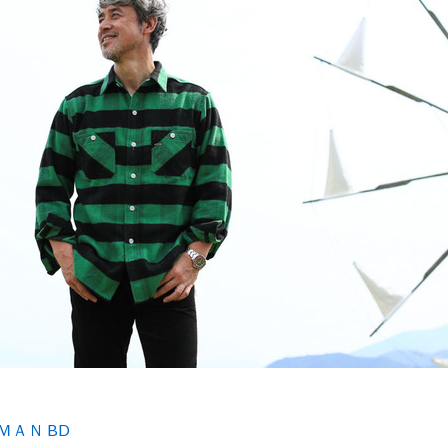
ＭＡＮ BD