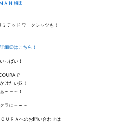
ＭＡＮ 梅田
年 リミテッド ワークシャツも！
詳細②はこちら！
いっぱい！
NCOURAで
かけたい奴！
やぁ～～～！
クラに～～～
ＣＯＵＲＡへのお問い合わせは
！