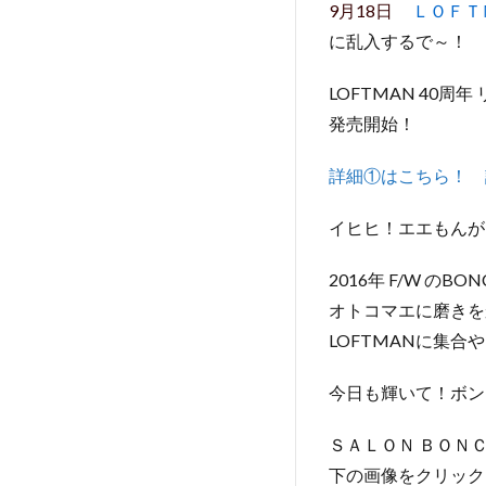
9月18日
ＬＯＦＴ
に乱入するで～！
LOFTMAN 40周
発売開始！
詳細①はこちら！
イヒヒ！エエもんが
2016年 F/W のBO
オトコマエに磨きを
LOFTMANに集合
今日も輝いて！ボン
ＳＡＬＯＮ ＢＯＮ
下の画像をクリック