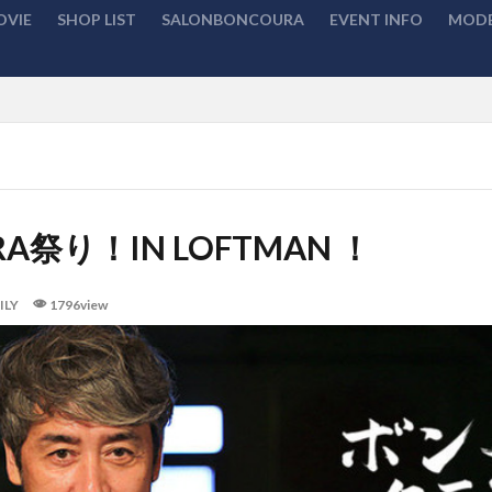
OVIE
SHOP LIST
SALONBONCOURA
EVENT INFO
MODE
検索
RA祭り！IN LOFTMAN ！
ILY
1796view