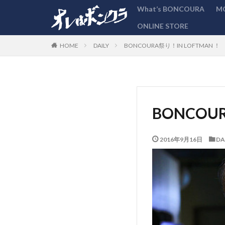
What’s BONCOURA
M
ONLINE STORE
カテゴリー
DAILY
BONCOURA祭り！IN LOFTMAN ！
HOME
BONCOU
2016年9月16日
DA