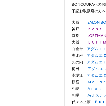
BONCOURAへの
下記お取扱店の方へ
大阪
SALON B
神戸
ｎｅｓｔ
京都
LOFTMAN
大阪
ＬＯＦＴ
白金台
アダム エ ロ
恵比寿
アダム エ ロペ
丸の内
アダム エ ロペ
梅田
アダム エ ロペ
南堀江
アダム エ 
原宿
Ｍａｉｄ
札幌
Aｒｃｈ
札幌
Archス
代々木上原
Ｂｕｒ