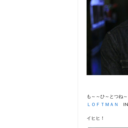
も～～ひ～とつね～
ＬＯＦＴＭＡＮ
IN
イヒヒ！