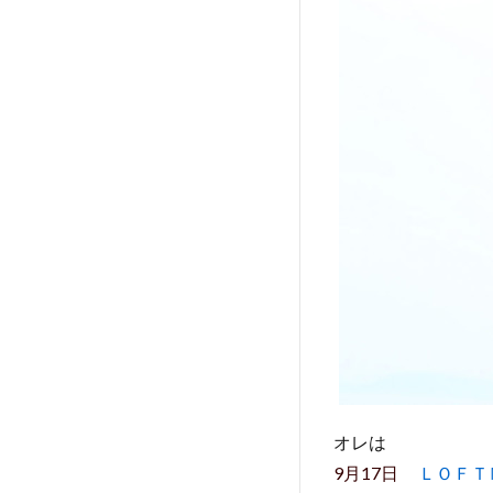
オレは
9月17日
ＬＯＦＴ