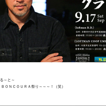
る～と～
 ＢＯＮＣＯＵＲＡ祭り～～～！（笑）