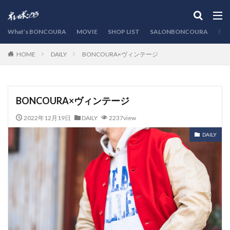
カテゴリー
What’s BONCOURA
MOVIE
SHOP LIST
SALONBONCOURA
EVE
DAILY
BONCOURA×ヴィンテージ
HOME
検索
BONCOURA×ヴィンテージ
2022年12月19日
DAILY
2237view
DAILY