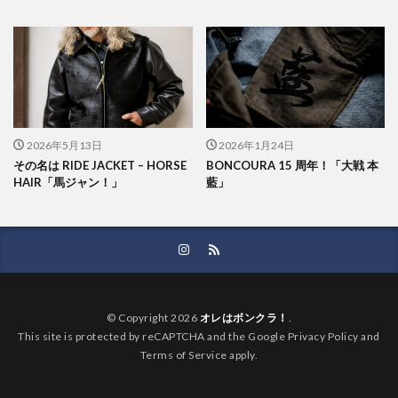
2026年5月13日
2026年1月24日
その名は RIDE JACKET – HORSE
BONCOURA 15 周年！「大戦 本
HAIR「馬ジャン！」
藍」
© Copyright 2026
オレはボンクラ！
.
This site is protected by reCAPTCHA and the Google Privacy Policy and
Terms of Service apply.