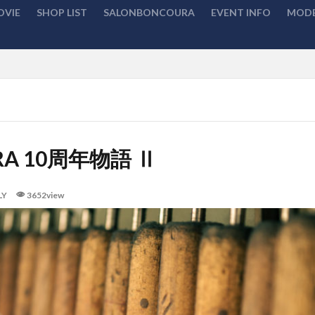
OVIE
SHOP LIST
SALONBONCOURA
EVENT INFO
MODE
検索
RA 10周年物語 Ⅱ
LY
3652view