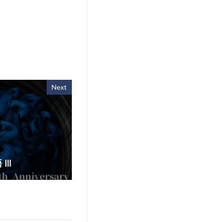
Next
 Ⅲ