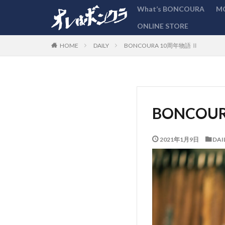
What’s BONCOURA
M
ONLINE STORE
カテゴリー
DAILY
BONCOURA 10周年物語 Ⅱ
HOME
BONCOU
2021年1月9日
DAI