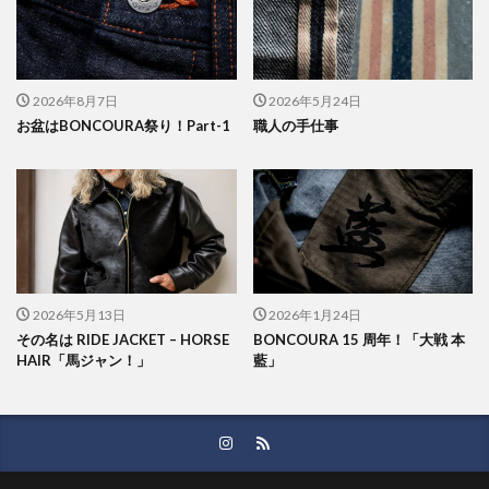
2026年8月7日
2026年5月24日
お盆はBONCOURA祭り！Part-1
職人の手仕事
2026年5月13日
2026年1月24日
その名は RIDE JACKET – HORSE
BONCOURA 15 周年！「大戦 本
HAIR「馬ジャン！」
藍」