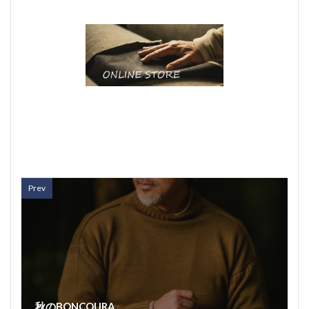
Prev
秋のBONCOURA