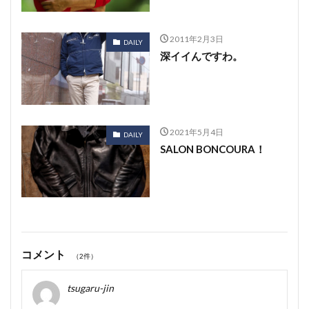
2011年2月3日
DAILY
深イイんですわ。
2021年5月4日
DAILY
SALON BONCOURA！
コメント
（2件）
tsugaru-jin