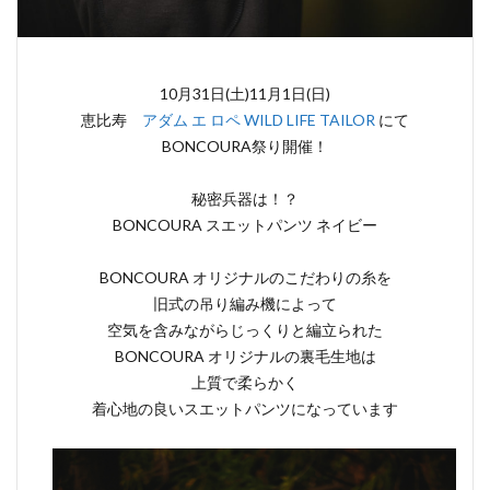
10月31日(土)11月1日(日)
恵比寿
アダム エ ロペ WILD LIFE TAILOR
にて
BONCOURA祭り開催！
秘密兵器は！？
BONCOURA スエットパンツ ネイビー
BONCOURA オリジナルのこだわりの糸を
旧式の吊り編み機によって
空気を含みながらじっくりと編立られた
BONCOURA オリジナルの裏毛生地は
上質で柔らかく
着心地の良いスエットパンツになっています