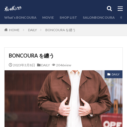
カテゴリー
What’s BONCOURA
MOVIE
SHOP LIST
SALONBONCOURA
EVE
DAILY
BONCOURA を纏う
HOME
検索
BONCOURA を纏う
2023年3月8日
DAILY
2046view
DAILY