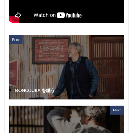
Prev
BONCOURA を纏う
Next