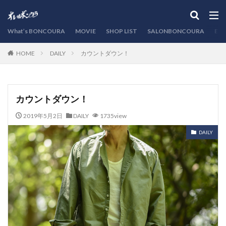
カテゴリー
What’s BONCOURA
MOVIE
SHOP LIST
SALONBONCOURA
EVE
DAILY
カウントダウン！
HOME
検索
カウントダウン！
2019年5月2日
DAILY
1735view
DAILY