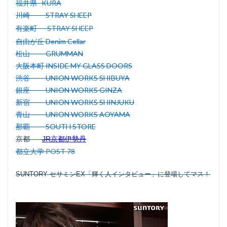
福井県
KURA
川崎
STRAY SHEEP
有楽町
STRAY SHEEP
自由が丘
Denim Cellar
松山
GRUMMAN
大阪本町
INSIDE MY GLASS DOORS
渋谷
UNION WORKS SHIBUYA
銀座
UNION WORKS GINZA
新宿
UNION WORKS SHINJUKU
青山
UNION WORKS AOYAMA
那覇
SOUTH STORE
JR京都伊勢丹
京都
都立大学
POST 78
SUNTORY セサミンEX「輝く人インタビュー」に登場してマス！