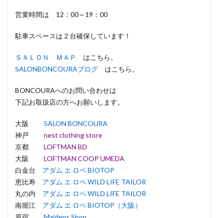
営業時間は 12：00～19：00
駐車スペースは２台確保しています！
ＳＡＬＯＮ ＭＡＰ
はこちら。
SALONBONCOURAブログ
はこちら。
BONCOURAへのお問い合わせは
下記お取扱店の方へお願いします。
大阪
SALON BONCOURA
神戸
nest clothing store
京都
LOFTMAN BD
大阪
LOFTMAN COOP UMEDA
白金台
アダム エ ロペ BIOTOP
恵比寿
アダム エ ロペ WILD LIFE TAILOR
丸の内
アダム エ ロペ WILD LIFE TAILOR
南堀江
アダム エ ロペ BIOTOP（大阪）
原宿
Maidens Shop