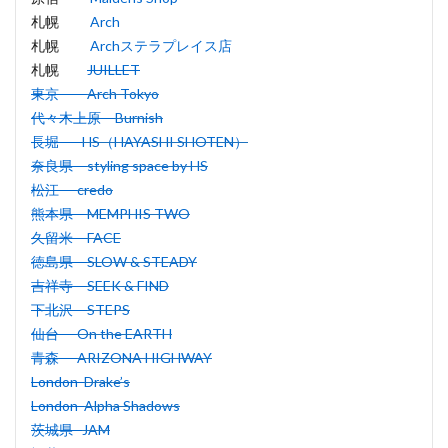
札幌
Arch
札幌
Archステラプレイス店
札幌
JUILLET
東京
Arch Tokyo
代々木上原
Burnish
長堀
HS（HAYASHI SHOTEN）
奈良県
styling space by HS
松江
credo
熊本県
MEMPHIS TWO
久留米
FACE
徳島県
SLOW & STEADY
吉祥寺
SEEK & FIND
下北沢
STEPS
仙台
On the EARTH
青森
ARIZONA HIGHWAY
London
Drake’s
London
Alpha Shadows
茨城県
JAM