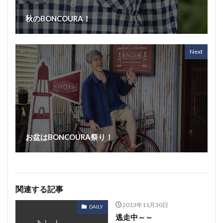
秋のBONCOURA！
Next
お盆はBONCOURA祭り！
関連する記事
2013年11月30日
DAILY
逃走中～～