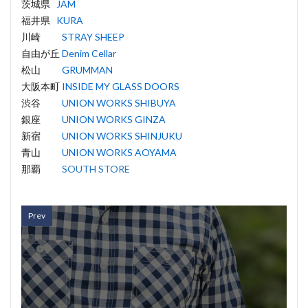
茨城県
JAM
福井県
KURA
川崎
STRAY SHEEP
自由が丘
Denim Cellar
松山
GRUMMAN
大阪本町
INSIDE MY GLASS DOORS
渋谷
UNION WORKS SHIBUYA
銀座
UNION WORKS GINZA
新宿
UNION WORKS SHINJUKU
青山
UNION WORKS AOYAMA
那覇
SOUTH STORE
Prev