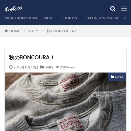
カテゴリー
What’s BONCOURA
MOVIE
SHOP LIST
SALONBONCOURA
EVE
DAILY
秋のBONCOURA！
HOME
検索
秋のBONCOURA！
2018年8月10日
DAILY
2509view
DAILY