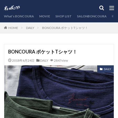
カテゴリー
What’s BONCOURA
MOVIE
SHOP LIST
SALONBONCOURA
EVE
DAILY
BONCOURA ポケットTシャツ！
HOME
検索
BONCOURA ポケットTシャツ！
2018年6月24日
DAILY
2847view
DAILY