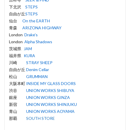
下北沢
STEPS
自由が丘
STEPS
仙台
On the EARTH
青森
ARIZONA HIGHWAY
London
Drake’s
London
Alpha Shadows
茨城県
JAM
福井県
KURA
川崎
STRAY SHEEP
自由が丘
Denim Cellar
松山
GRUMMAN
大阪本町
INSIDE MY GLASS DOORS
渋谷
UNION WORKS SHIBUYA
銀座
UNION WORKS GINZA
新宿
UNION WORKS SHINJUKU
青山
UNION WORKS AOYAMA
那覇
SOUTH STORE