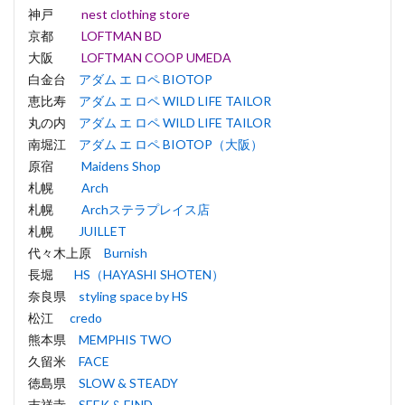
神戸
nest clothing store
京都
LOFTMAN BD
大阪
LOFTMAN COOP UMEDA
白金台
アダム エ ロペ BIOTOP
恵比寿
アダム エ ロペ WILD LIFE TAILOR
丸の内
アダム エ ロペ WILD LIFE TAILOR
南堀江
アダム エ ロペ BIOTOP（大阪）
原宿
Maidens Shop
札幌
Arch
札幌
Archステラプレイス店
札幌
JUILLET
代々木上原
Burnish
長堀
HS（HAYASHI SHOTEN）
奈良県
styling space by HS
松江
credo
熊本県
MEMPHIS TWO
久留米
FACE
徳島県
SLOW & STEADY
吉祥寺
SEEK & FIND