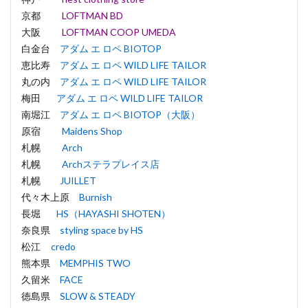
京都
LOFTMAN BD
大阪
LOFTMAN COOP UMEDA
白金台
アダム エ ロペ BIOTOP
恵比寿
アダム エ ロペ WILD LIFE TAILOR
丸の内
アダム エ ロペ WILD LIFE TAILOR
梅田
アダム エ ロペ WILD LIFE TAILOR
南堀江
アダム エ ロペ BIOTOP（大阪）
原宿
Maidens Shop
札幌
Arch
札幌
Archステラプレイス店
札幌
JUILLET
代々木上原
Burnish
長堀
HS（HAYASHI SHOTEN）
奈良県
styling space by HS
松江
credo
熊本県
MEMPHIS TWO
久留米
FACE
徳島県
SLOW & STEADY