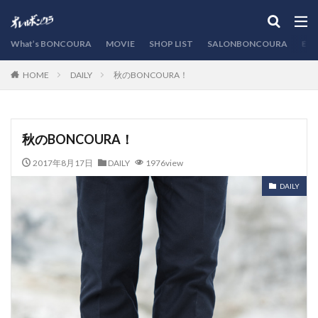
カテゴリー
What’s BONCOURA
MOVIE
SHOP LIST
SALONBONCOURA
EVE
DAILY
秋のBONCOURA！
HOME
検索
秋のBONCOURA！
2017年8月17日
DAILY
1976view
DAILY