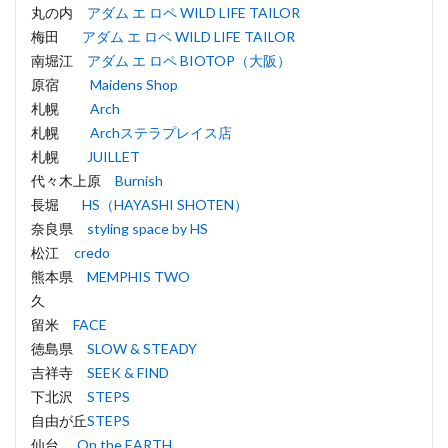
丸の内
アダム エ ロペ WILD LIFE TAILOR
梅田
アダム エ ロペ WILD LIFE TAILOR
南堀江
アダム エ ロペ BIOTOP（大阪）
原宿
Maidens Shop
札幌
Arch
札幌
Archステラプレイス店
札幌
JUILLET
代々木上原
Burnish
長堀
HS（HAYASHI SHOTEN）
奈良県
styling space by HS
松江
credo
熊本県
MEMPHIS TWO
久
留米
FACE
徳島県
SLOW & STEADY
吉祥寺
SEEK & FIND
下北沢
STEPS
自由が丘
STEPS
仙台
On the EARTH