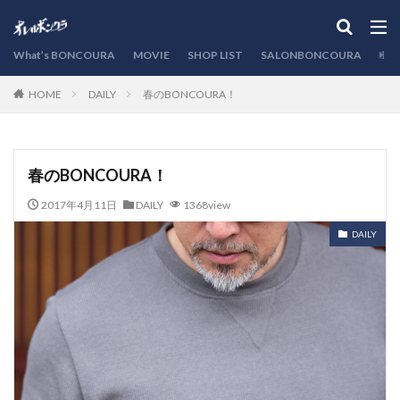
カテゴリー
What’s BONCOURA
MOVIE
SHOP LIST
SALONBONCOURA
EVE
DAILY
春のBONCOURA！
HOME
検索
春のBONCOURA！
2017年4月11日
DAILY
1368view
DAILY