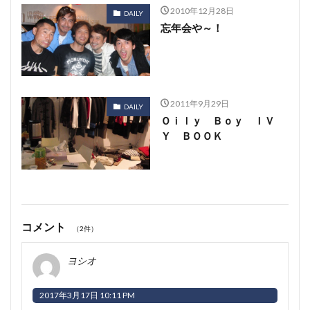
2010年12月28日
DAILY
忘年会や～！
2011年9月29日
DAILY
Ｏｉｌｙ Ｂｏｙ ＩＶ
Ｙ ＢＯＯＫ
コメント
（2件）
ヨシオ
2017年3月17日 10:11 PM