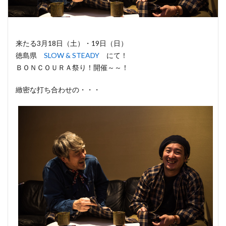
来たる3月18日（土）・19日（日）
徳島県
SLOW & STEADY
にて！
ＢＯＮＣＯＵＲＡ祭り！開催～～！
緻密な打ち合わせの・・・