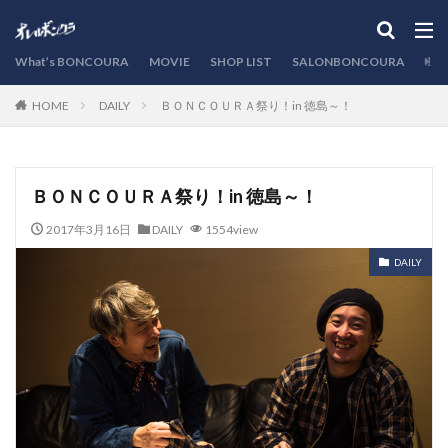
カテゴリー
What’s BONCOURA
MOVIE
SHOP LIST
SALONBONCOURA
EVE
DAILY
ＢＯＮＣＯＵＲＡ祭り！in 徳島～！
HOME
検索
ＢＯＮＣＯＵＲＡ祭り！in 徳島～！
2017年3月16日
DAILY
1554view
DAILY