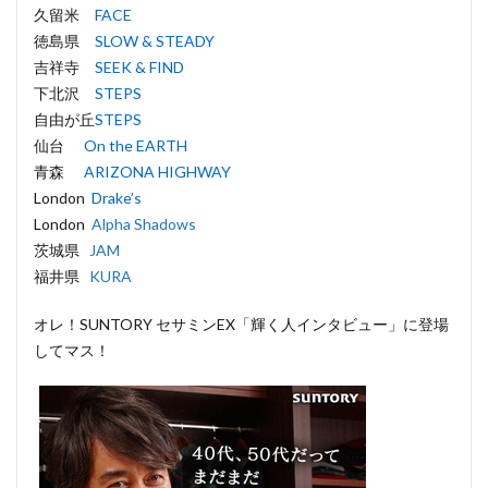
久留米
FACE
徳島県
SLOW & STEADY
吉祥寺
SEEK & FIND
下北沢
STEPS
自由が丘
STEPS
仙台
On the EARTH
青森
ARIZONA HIGHWAY
London
Drake’s
London
Alpha Shadows
茨城県
JAM
福井県
KURA
オレ！SUNTORY セサミンEX「輝く人インタビュー」に登場
してマス！