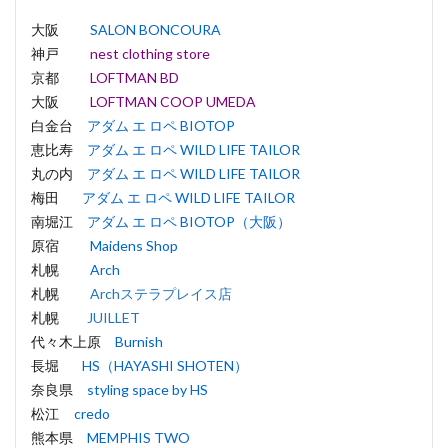
大阪
SALON BONCOURA
神戸
nest clothing store
京都
LOFTMAN BD
大阪
LOFTMAN COOP UMEDA
白金台
アダム エ ロペ BIOTOP
恵比寿
アダム エ ロペ WILD LIFE TAILOR
丸の内
アダム エ ロペ WILD LIFE TAILOR
梅田
アダム エ ロペ WILD LIFE TAILOR
南堀江
アダム エ ロペ BIOTOP（大阪）
原宿
Maidens Shop
札幌
Arch
札幌
Archステラプレイス店
札幌
JUILLET
代々木上原
Burnish
長堀
HS（HAYASHI SHOTEN）
奈良県
styling space by HS
松江
credo
熊本県
MEMPHIS TWO