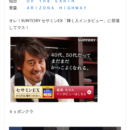
仙台
Ｏｎ ｔｈｅ ＥＡＲＴＨ
青森
ＡＲＩＺＯＮＡ ＨＩＧＨＷＡＹ
オレ！SUNTORY セサミンEX「輝く人インタビュー」に登場
してマス！
ｂｙボンクラ