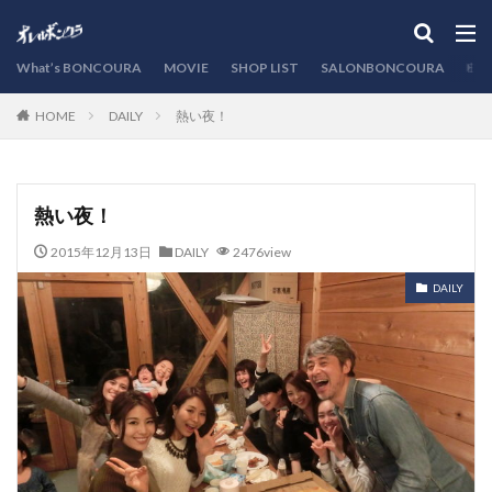
カテゴリー
What’s BONCOURA
MOVIE
SHOP LIST
SALONBONCOURA
EVE
DAILY
熱い夜！
HOME
検索
熱い夜！
2015年12月13日
DAILY
2476view
DAILY