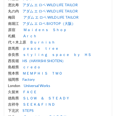
恵比寿
アダム エ ロペ WILD LIFE TAILOR
丸の内
アダム エ ロペ WILD LIFE TAILOR
梅田
アダム エ ロペ WILD LIFE TAILOR
南堀江
アダム エ ロペ BIOTOP（大阪）
原宿
Ｍａｉｄｅｎｓ Ｓｈｏｐ
札幌
Aｒｃｈ
代々木上原
Ｂｕｒｎｉｓｈ
群馬県
ｐｅａｃｅ ｔｒｅｅ
奈良県
ｓｔｙｌｉｎｇ ｓｐａｃｅ ｂｙ ＨＳ
西長堀
HS（HAYASHI SHOTEN）
島根県
ｃｒｅｄｏ
熊本県
ＭＥＭＰＨＩＳ ＴＷＯ
福岡県
Factory
London
Universal Works
久留米
ＦＡＣＥ
徳島県
ＳＬＯＷ ＆ ＳＴＥＡＤＹ
吉祥寺
ＳＥＥＫ＆ＦＩＮＤ
下北沢
STEPS