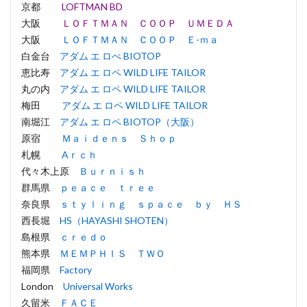
京都
LOFTMAN BD
大阪
ＬＯＦＴＭＡＮ ＣＯＯＰ ＵＭＥＤＡ
大阪
ＬＯＦＴＭＡＮ ＣＯＯＰ Ｅ-ｍａ
白金台
アダム エ ロぺ BIOTOP
恵比寿
アダム エ ロペ WILD LIFE TAILOR
丸の内
アダム エ ロペ WILD LIFE TAILOR
梅田
アダム エ ロペ WILD LIFE TAILOR
南堀江
アダム エ ロペ BIOTOP（大阪）
原宿
Ｍａｉｄｅｎｓ Ｓｈｏｐ
札幌
Aｒｃｈ
代々木上原
Ｂｕｒｎｉｓｈ
群馬県
ｐｅａｃｅ ｔｒｅｅ
奈良県
ｓｔｙｌｉｎｇ ｓｐａｃｅ ｂｙ ＨＳ
西長堀
HS（HAYASHI SHOTEN）
島根県
ｃｒｅｄｏ
熊本県
ＭＥＭＰＨＩＳ ＴＷＯ
福岡県
Factory
London
Universal Works
久留米
ＦＡＣＥ