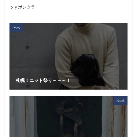
ｂｙボンクラ
Prev
札幌！ニット祭り～～～！
Next