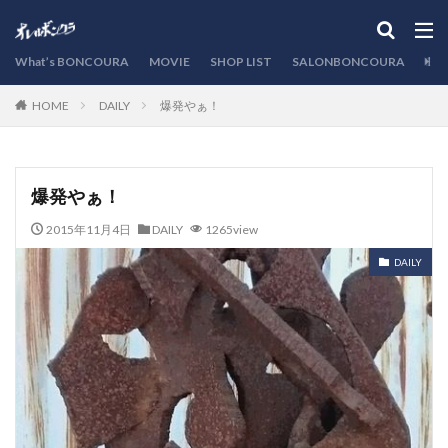
カテゴリー
What’s BONCOURA
MOVIE
SHOP LIST
SALONBONCOURA
EVE
DAILY
爆発やぁ！
HOME
検索
爆発やぁ！
2015年11月4日
DAILY
1265view
DAILY