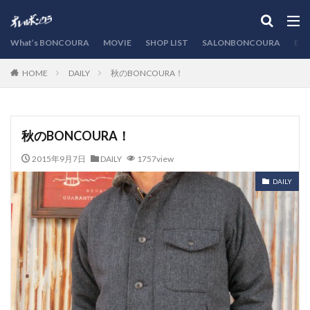
カテゴリー
What’s BONCOURA
MOVIE
SHOP LIST
SALONBONCOURA
EVE
DAILY
秋のBONCOURA！
HOME
検索
秋のBONCOURA！
2015年9月7日
DAILY
1757view
DAILY