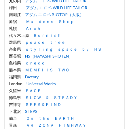
丸の内
アダム エ ロペ WILD LIFE TAILOR
梅田
アダム エ ロペ WILD LIFE TAILOR
南堀江
アダム エ ロペ BIOTOP（大阪）
原宿
Ｍａｉｄｅｎｓ Ｓｈｏｐ
札幌
Aｒｃｈ
代々木上原
Ｂｕｒｎｉｓｈ
群馬県
ｐｅａｃｅ ｔｒｅｅ
奈良県
ｓｔｙｌｉｎｇ ｓｐａｃｅ ｂｙ ＨＳ
西長堀
HS（HAYASHI SHOTEN）
島根県
ｃｒｅｄｏ
熊本県
ＭＥＭＰＨＩＳ ＴＷＯ
福岡県
Factory
London
Universal Works
久留米
ＦＡＣＥ
徳島県
ＳＬＯＷ ＆ ＳＴＥＡＤＹ
吉祥寺
ＳＥＥＫ＆ＦＩＮＤ
下北沢
STEPS
仙台
Ｏｎ ｔｈｅ ＥＡＲＴＨ
青森
ＡＲＩＺＯＮＡ ＨＩＧＨＷＡＹ