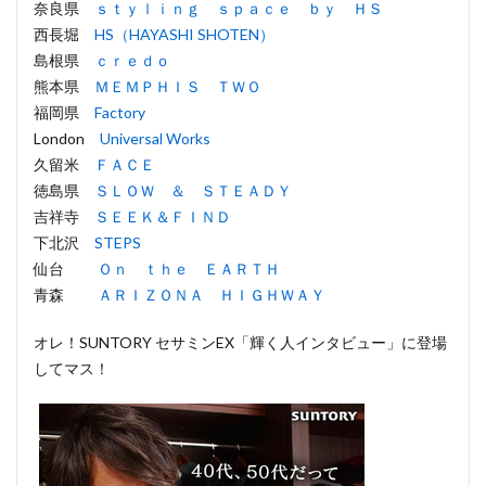
奈良県
ｓｔｙｌｉｎｇ ｓｐａｃｅ ｂｙ ＨＳ
西長堀
HS（HAYASHI SHOTEN）
島根県
ｃｒｅｄｏ
熊本県
ＭＥＭＰＨＩＳ ＴＷＯ
福岡県
Factory
London
Universal Works
久留米
ＦＡＣＥ
徳島県
ＳＬＯＷ ＆ ＳＴＥＡＤＹ
吉祥寺
ＳＥＥＫ＆ＦＩＮＤ
下北沢
STEPS
仙台
Ｏｎ ｔｈｅ ＥＡＲＴＨ
青森
ＡＲＩＺＯＮＡ ＨＩＧＨＷＡＹ
オレ！SUNTORY セサミンEX「輝く人インタビュー」に登場
してマス！