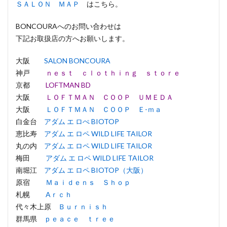
ＳＡＬＯＮ ＭＡＰ
はこちら。
BONCOURAへのお問い合わせは
下記お取扱店の方へお願いします。
大阪
SALON BONCOURA
神戸
ｎｅｓｔ ｃｌｏｔｈｉｎｇ ｓｔｏｒｅ
京都
LOFTMAN BD
大阪
ＬＯＦＴＭＡＮ ＣＯＯＰ ＵＭＥＤＡ
大阪
ＬＯＦＴＭＡＮ ＣＯＯＰ Ｅ-ｍａ
白金台
アダム エ ロぺ BIOTOP
恵比寿
アダム エ ロペ WILD LIFE TAILOR
丸の内
アダム エ ロペ WILD LIFE TAILOR
梅田
アダム エ ロペ WILD LIFE TAILOR
南堀江
アダム エ ロペ BIOTOP（大阪）
原宿
Ｍａｉｄｅｎｓ Ｓｈｏｐ
札幌
Aｒｃｈ
代々木上原
Ｂｕｒｎｉｓｈ
群馬県
ｐｅａｃｅ ｔｒｅｅ