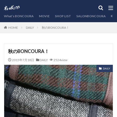
カテゴリー
What’s BONCOURA
MOVIE
SHOP LIST
SALONBONCOURA
EVE
DAILY
秋のBONCOURA！
HOME
検索
秋のBONCOURA！
2015年7月18日
DAILY
2524view
DAILY