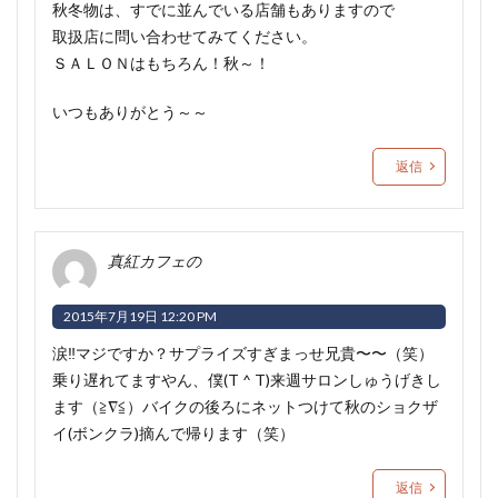
秋冬物は、すでに並んでいる店舗もありますので
取扱店に問い合わせてみてください。
ＳＡＬＯＮはもちろん！秋～！
いつもありがとう～～
返信
真紅カフェの
2015年7月19日 12:20 PM
涙‼️マジですか？サプライズすぎまっせ兄貴〜〜（笑）
乗り遅れてますやん、僕(T ^ T)来週サロンしゅうげきし
ます（≧∇≦）バイクの後ろにネットつけて秋のショクザ
イ(ボンクラ)摘んで帰ります（笑）
返信