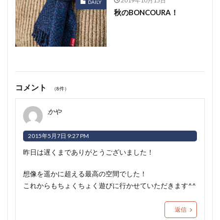
DAILY
秋のBONCOURA！
コメント
（8件）
かや
2015年5月7日 9:27 PM
昨日は遅くまでありがとうございました！
想像を遥かに超える最高の空間でした！
これからもちょくちょく遊びに行かせていただきます^^
返信