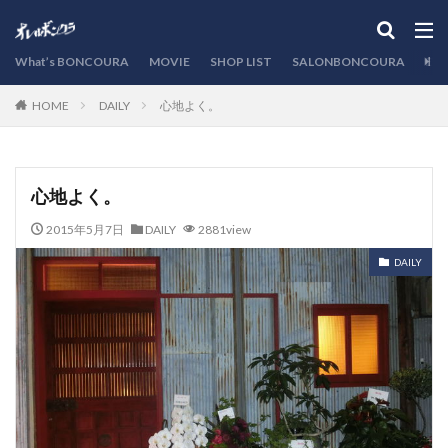
カテゴリー
What’s BONCOURA
MOVIE
SHOP LIST
SALONBONCOURA
EVE
DAILY
心地よく。
HOME
検索
心地よく。
2015年5月7日
DAILY
2881view
DAILY