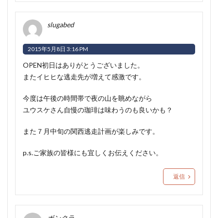
slugabed
2015年5月8日 3:16 PM
OPEN初日はありがとうございました。
またイヒヒな逃走先が増えて感激です。
今度は午後の時間帯で夜の山を眺めながら
ユウスケさん自慢の珈琲は味わうのも良いかも？
また７月中旬の関西逃走計画が楽しみです。
p.s.ご家族の皆様にも宜しくお伝えください。
返信
ボンクラ