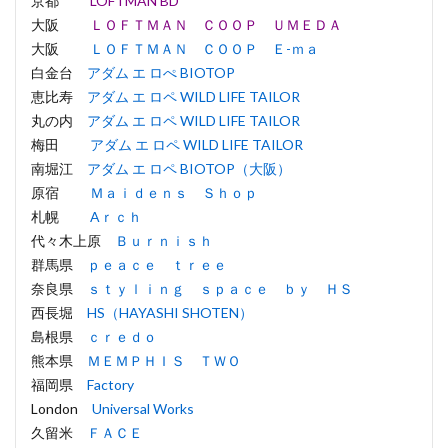
京都
LOFTMAN BD
大阪
ＬＯＦＴＭＡＮ ＣＯＯＰ ＵＭＥＤＡ
大阪
ＬＯＦＴＭＡＮ ＣＯＯＰ Ｅ-ｍａ
白金台
アダム エ ロぺ BIOTOP
恵比寿
アダム エ ロペ WILD LIFE TAILOR
丸の内
アダム エ ロペ WILD LIFE TAILOR
梅田
アダム エ ロペ WILD LIFE TAILOR
南堀江
アダム エ ロペ BIOTOP（大阪）
原宿
Ｍａｉｄｅｎｓ Ｓｈｏｐ
札幌
Aｒｃｈ
代々木上原
Ｂｕｒｎｉｓｈ
群馬県
ｐｅａｃｅ ｔｒｅｅ
奈良県
ｓｔｙｌｉｎｇ ｓｐａｃｅ ｂｙ ＨＳ
西長堀
HS（HAYASHI SHOTEN）
島根県
ｃｒｅｄｏ
熊本県
ＭＥＭＰＨＩＳ ＴＷＯ
福岡県
Factory
London
Universal Works
久留米
ＦＡＣＥ