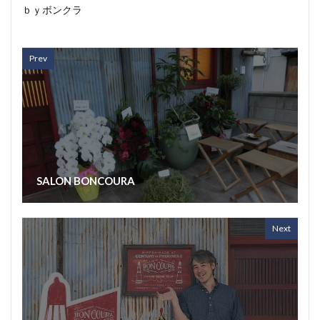
ｂｙボンクラ
Prev
SALON BONCOURA
Next