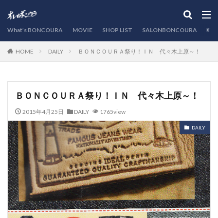
カテゴリー
What’s BONCOURA
MOVIE
SHOP LIST
SALONBONCOURA
EVE
DAILY
ＢＯＮＣＯＵＲＡ祭り！ＩＮ 代々木上原～！
HOME
検索
ＢＯＮＣＯＵＲＡ祭り！ＩＮ 代々木上原～！
2015年4月25日
DAILY
1765view
DAILY