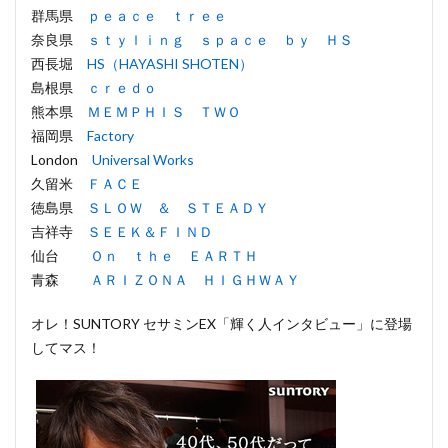
群馬県
ｐｅａｃｅ ｔｒｅｅ
奈良県
ｓｔｙｌｉｎｇ ｓｐａｃｅ ｂｙ ＨＳ
西長堀
HS（HAYASHI SHOTEN）
島根県
ｃｒｅｄｏ
熊本県
ＭＥＭＰＨＩＳ ＴＷＯ
福岡県
Factory
London
Universal Works
久留米
ＦＡＣＥ
徳島県
ＳＬＯＷ ＆ ＳＴＥＡＤＹ
吉祥寺
ＳＥＥＫ＆ＦＩＮＤ
仙台
Ｏｎ ｔｈｅ ＥＡＲＴＨ
青森
ＡＲＩＺＯＮＡ ＨＩＧＨＷＡＹ
オレ！SUNTORY セサミンEX「輝く人インタビュー」に登場
してマス！