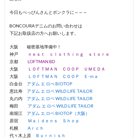
今日もべっぴんさんとボンクラに～～～
BONCOURAデニムのお問い合わせは
下記お取扱店の方へお願いします。
大阪 秘密基地準備中！
神戸
ｎｅｓｔ ｃｌｏｔｈｉｎｇ ｓｔｏｒｅ
京都
LOFTMAN BD
大阪
ＬＯＦＴＭＡＮ ＣＯＯＰ ＵＭＥＤＡ
大阪
ＬＯＦＴＭＡＮ ＣＯＯＰ Ｅ-ｍａ
白金台
アダム エ ロぺ BIOTOP
恵比寿
アダム エ ロペ WILD LIFE TAILOR
丸の内
アダム エ ロペ WILD LIFE TAILOR
梅田
アダム エ ロペ WILD LIFE TAILOR
南堀江
アダム エ ロペ BIOTOP（大阪）
原宿
Ｍａｉｄｅｎｓ Ｓｈｏｐ
札幌
Aｒｃｈ
代々木上原
Ｂｕｒｎｉｓｈ