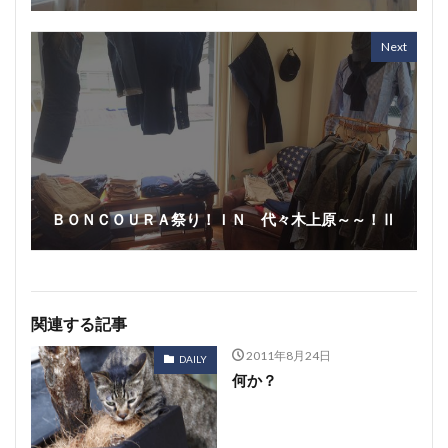
Next
ＢＯＮＣＯＵＲＡ祭り！ＩＮ 代々木上原～～！Ⅱ
関連する記事
2011年8月24日
DAILY
何か？