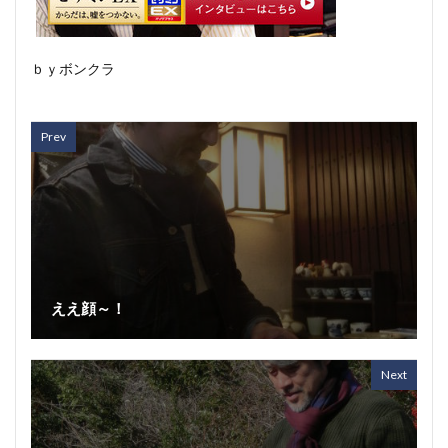
ｂｙボンクラ
Prev
ええ顔～！
Next