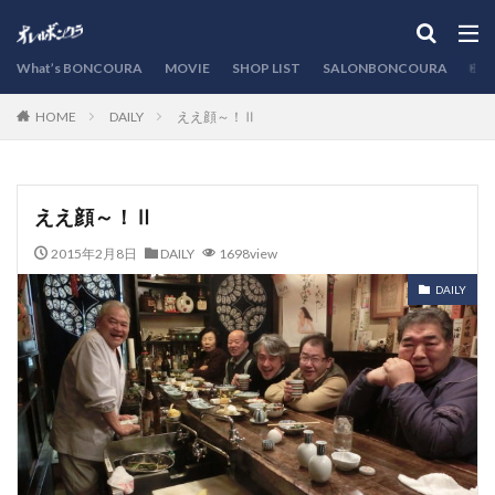
カテゴリー
What’s BONCOURA
MOVIE
SHOP LIST
SALONBONCOURA
EVE
DAILY
ええ顔～！Ⅱ
HOME
検索
ええ顔～！Ⅱ
2015年2月8日
DAILY
1698view
DAILY