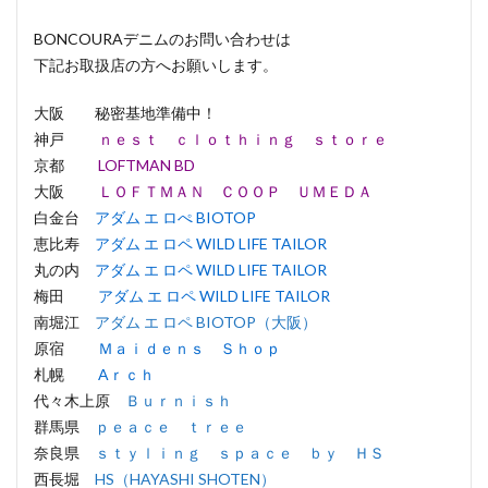
BONCOURAデニムのお問い合わせは
下記お取扱店の方へお願いします。
大阪 秘密基地準備中！
神戸
ｎｅｓｔ ｃｌｏｔｈｉｎｇ ｓｔｏｒｅ
京都
LOFTMAN BD
大阪
ＬＯＦＴＭＡＮ ＣＯＯＰ ＵＭＥＤＡ
白金台
アダム エ ロぺ BIOTOP
恵比寿
アダム エ ロペ WILD LIFE TAILOR
丸の内
アダム エ ロペ WILD LIFE TAILOR
梅田
アダム エ ロペ WILD LIFE TAILOR
南堀江
アダム エ ロペ BIOTOP（大阪）
原宿
Ｍａｉｄｅｎｓ Ｓｈｏｐ
札幌
Aｒｃｈ
代々木上原
Ｂｕｒｎｉｓｈ
群馬県
ｐｅａｃｅ ｔｒｅｅ
奈良県
ｓｔｙｌｉｎｇ ｓｐａｃｅ ｂｙ ＨＳ
西長堀
HS（HAYASHI SHOTEN）