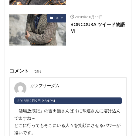
2018年10月11日
DAILY
BONCOURA ツイード物語
Ⅵ
コメント
（2件）
カツフリーダム
2015年2月9日 9:34 PM
「酒場放浪記」の吉田類さんばりに常連さんに溶け込ん
でますね～
どこに行ってもそこにいる人々を笑顔にさせるパワーが
凄いです。