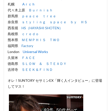
札幌
Aｒｃｈ
代々木上原
Ｂｕｒｎｉｓｈ
群馬県
ｐｅａｃｅ ｔｒｅｅ
奈良県
ｓｔｙｌｉｎｇ ｓｐａｃｅ ｂｙ ＨＳ
西長堀
HS（HAYASHI SHOTEN）
島根県
ｃｒｅｄｏ
熊本県
ＭＥＭＰＨＩＳ ＴＷＯ
福岡県
Factory
London
Universal Works
久留米
ＦＡＣＥ
徳島県
ＳＬＯＷ ＆ ＳＴＥＡＤＹ
吉祥寺
ＳＥＥＫ＆ＦＩＮＤ
オレ！SUNTORY セサミンEX「輝く人インタビュー」に登場
してマス！