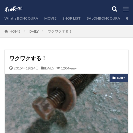
カテゴリー
What’s BONCOURA
MOVIE
SHOP LIST
SALONBONCOURA
EVE
DAILY
ワクワクする！
HOME
検索
ワクワクする！
2015年1月24日
DAILY
1204view
DAILY