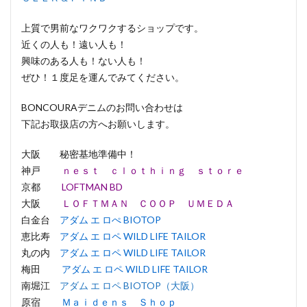
上質で男前なワクワクするショップです。
近くの人も！遠い人も！
興味のある人も！ない人も！
ぜひ！１度足を運んでみてください。
BONCOURAデニムのお問い合わせは
下記お取扱店の方へお願いします。
大阪 秘密基地準備中！
神戸
ｎｅｓｔ ｃｌｏｔｈｉｎｇ ｓｔｏｒｅ
京都
LOFTMAN BD
大阪
ＬＯＦＴＭＡＮ ＣＯＯＰ ＵＭＥＤＡ
白金台
アダム エ ロぺ BIOTOP
恵比寿
アダム エ ロペ WILD LIFE TAILOR
丸の内
アダム エ ロペ WILD LIFE TAILOR
梅田
アダム エ ロペ WILD LIFE TAILOR
南堀江
アダム エ ロペ BIOTOP（大阪）
原宿
Ｍａｉｄｅｎｓ Ｓｈｏｐ