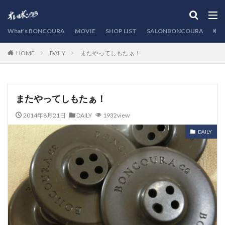
カテゴリー
What’s BONCOURA
MOVIE
SHOP LIST
SALONBONCOURA
EVE
DAILY
またやってしもたぁ！
HOME
検索
またやってしもたぁ！
2014年8月21日
DAILY
1932view
DAILY