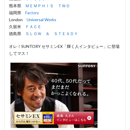
熊本県
ＭＥＭＰＨＩＳ ＴＷＯ
福岡県
Factory
London
Universal Works
久留米
ＦＡＣＥ
徳島県
ＳＬＯＷ ＆ ＳＴＥＡＤＹ
オレ！SUNTORY セサミンEX「輝く人インタビュー」に登場
してマス！