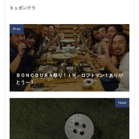
ｂｙボンクラ
Prev
ＢＯＮＣＯＵＲＡ祭り！ＩＮ ロフトマン！ありが
とう～！
Next