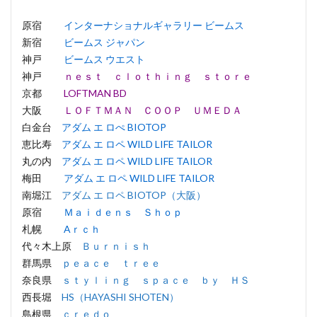
原宿
インターナショナルギャラリー ビームス
新宿
ビームス ジャパン
神戸
ビームス ウエスト
神戸
ｎｅｓｔ ｃｌｏｔｈｉｎｇ ｓｔｏｒｅ
京都
LOFTMAN BD
大阪
ＬＯＦＴＭＡＮ ＣＯＯＰ ＵＭＥＤＡ
白金台
アダム エ ロぺ BIOTOP
恵比寿
アダム エ ロペ WILD LIFE TAILOR
丸の内
アダム エ ロペ WILD LIFE TAILOR
梅田
アダム エ ロペ WILD LIFE TAILOR
南堀江
アダム エ ロペ BIOTOP（大阪）
原宿
Ｍａｉｄｅｎｓ Ｓｈｏｐ
札幌
Aｒｃｈ
代々木上原
Ｂｕｒｎｉｓｈ
群馬県
ｐｅａｃｅ ｔｒｅｅ
奈良県
ｓｔｙｌｉｎｇ ｓｐａｃｅ ｂｙ ＨＳ
西長堀
HS（HAYASHI SHOTEN）
島根県
ｃｒｅｄｏ