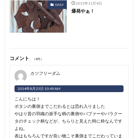
2015年11月4日
DAILY
爆発やぁ！
コメント
（4件）
カツフリーダム
2014年8月23日 10:49 AM
こんにちは！
ボタンの裏側までこだわるとは恐れ入りました
やはり昔の羽織の派手な柄の裏側やバブァーやバラクー
タのチェック柄などが、ちらりと見えた時に粋なんです
よね。
表はもちろんですが良い物こそ裏側までこだわっていま