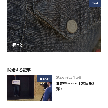
Next
着々と！
関連する記事
2014年11月19日
DAILY
逃走中～～～！本日第2
弾！