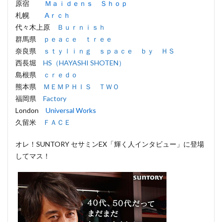
原宿
Ｍａｉｄｅｎｓ Ｓｈｏｐ
札幌
Aｒｃｈ
代々木上原
Ｂｕｒｎｉｓｈ
群馬県
ｐｅａｃｅ ｔｒｅｅ
奈良県
ｓｔｙｌｉｎｇ ｓｐａｃｅ ｂｙ ＨＳ
西長堀
HS（HAYASHI SHOTEN）
島根県
ｃｒｅｄｏ
熊本県
ＭＥＭＰＨＩＳ ＴＷＯ
福岡県
Factory
London
Universal Works
久留米
ＦＡＣＥ
オレ！SUNTORY セサミンEX「輝く人インタビュー」に登場
してマス！