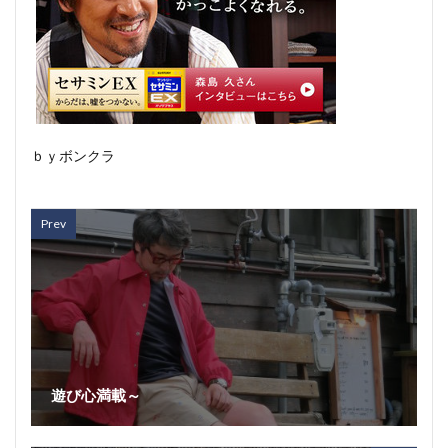
ｂｙボンクラ
Prev
遊び心満載～