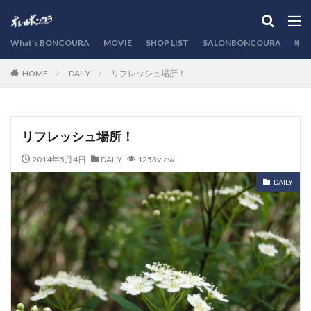
カテゴリー
What’s BONCOURA
MOVIE
SHOP LIST
SALONBONCOURA
EVE
DAILY
リフレッシュ場所！
HOME
検索
リフレッシュ場所！
2014年5月4日
DAILY
1253view
DAILY