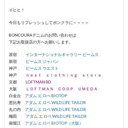
イヒヒ！
今日もリフレッシュしてボンクラに～～～～
BONCOURAデニムのお問い合わせは
下記お取扱店の方へお願いします。
原宿
インターナショナルギャラリー ビームス
新宿
ビームス ジャパン
神戸
ビームス ウエスト
神戸
ｎｅｓｔ ｃｌｏｔｈｉｎｇ ｓｔｏｒｅ
京都
LOFTMAN BD
大阪
ＬＯＦＴＭＡＮ ＣＯＯＰ ＵＭＥＤＡ
白金台
アダム エ ロぺ BIOTOP
恵比寿
アダム エ ロペ WILD LIFE TAILOR
丸の内
アダム エ ロペ WILD LIFE TAILOR
梅田
アダム エ ロペ WILD LIFE TAILOR
南堀江
アダム エ ロペ BIOTOP（大阪）