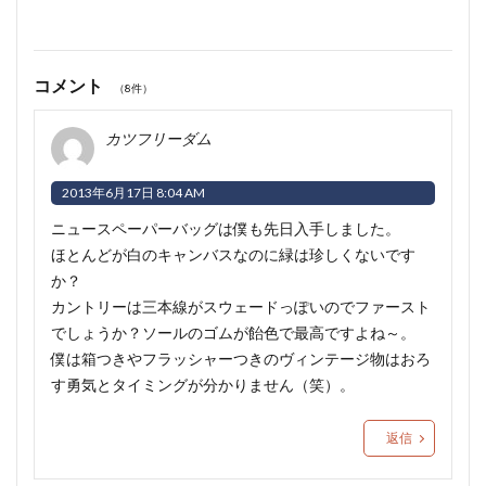
コメント
（8件）
カツフリーダム
2013年6月17日 8:04 AM
ニュースペーパーバッグは僕も先日入手しました。
ほとんどが白のキャンバスなのに緑は珍しくないです
か？
カントリーは三本線がスウェードっぽいのでファースト
でしょうか？ソールのゴムが飴色で最高ですよね～
。
僕は箱つきやフラッシャーつきのヴィンテージ物はおろ
す勇気とタイミングが分かりません（笑）。
返信