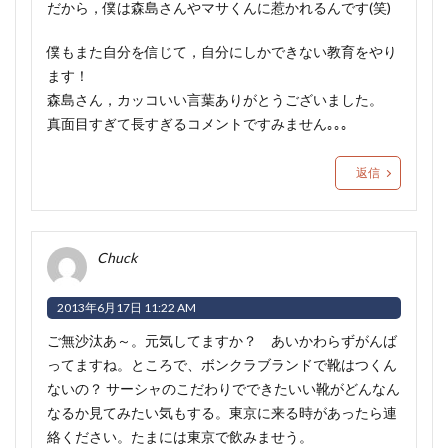
だから，僕は森島さんやマサくんに惹かれるんです(笑)
僕もまた自分を信じて，自分にしかできない教育をやり
ます！
森島さん，カッコいい言葉ありがとうございました。
真面目すぎて長すぎるコメントですみません｡｡｡
返信
Chuck
2013年6月17日 11:22 AM
ご無沙汰あ～。元気してますか？ あいかわらずがんば
ってますね。ところで、ボンクラブランドで靴はつくん
ないの？ サーシャのこだわりでできたいい靴がどんなん
なるか見てみたい気もする。東京に来る時があったら連
絡ください。たまには東京で飲みませう。