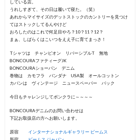
している店。
うれしすぎて、その日は履いて寝た。（笑）
あれからマイサイズのデットストックのカントリーを見つけ
てはストックしてるんやけど
おろしたのはこれで何足目やろ？10？11？12？
まぁ、しばらくはこいつをええ子に育てまっさ！
Tシャツは チャンピオン リバーシブルT 無地
BONCOURAファティーグJK
BONCOURAショーパン デニム
巻物は カモフラ バンダナ USA製 オールコットン
カバンは ヴィンテージ ニュースペーパー バック
今日もチャレンジしてボンクラに～～～～
BONCOURAデニムのお問い合わせは
下記お取扱店の方へお願いします。
原宿
インターナショナルギャラリー ビームス
新宿
ビームス ジャパン