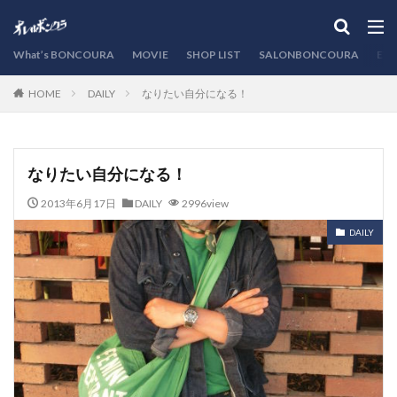
カテゴリー
What’s BONCOURA
MOVIE
SHOP LIST
SALONBONCOURA
EVE
DAILY
なりたい自分になる！
HOME
検索
なりたい自分になる！
2013年6月17日
DAILY
2996view
DAILY