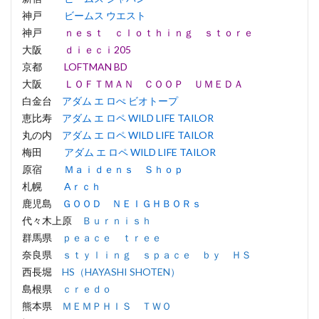
神戸
ビームス ウエスト
神戸
ｎｅｓｔ ｃｌｏｔｈｉｎｇ ｓｔｏｒｅ
大阪
ｄｉｅｃｉ205
京都
LOFTMAN BD
大阪
ＬＯＦＴＭＡＮ ＣＯＯＰ ＵＭＥＤＡ
白金台
アダム エ ロぺ ビオトープ
恵比寿
アダム エ ロペ WILD LIFE TAILOR
丸の内
アダム エ ロペ WILD LIFE TAILOR
梅田
アダム エ ロペ WILD LIFE TAILOR
原宿
Ｍａｉｄｅｎｓ Ｓｈｏｐ
札幌
Aｒｃｈ
鹿児島
ＧＯＯＤ ＮＥＩＧＨＢＯＲｓ
代々木上原
Ｂｕｒｎｉｓｈ
群馬県
ｐｅａｃｅ ｔｒｅｅ
奈良県
ｓｔｙｌｉｎｇ ｓｐａｃｅ ｂｙ ＨＳ
西長堀
HS（HAYASHI SHOTEN）
島根県
ｃｒｅｄｏ
熊本県
ＭＥＭＰＨＩＳ ＴＷＯ