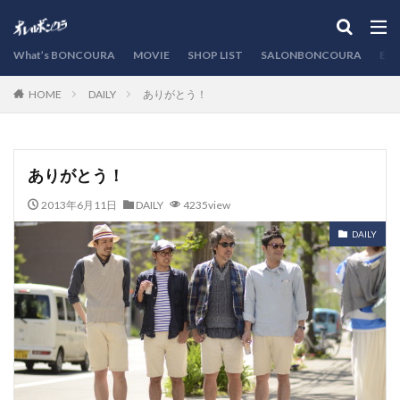
カテゴリー
What’s BONCOURA
MOVIE
SHOP LIST
SALONBONCOURA
EVE
DAILY
ありがとう！
HOME
検索
ありがとう！
2013年6月11日
DAILY
4235view
DAILY