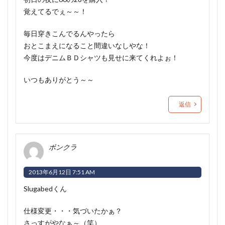
覚えてるでぇ～～！
毎日穿きこんでるんやったら
おとこまえになること間違いなしやな！
今度はデニムＢＤシャツも見せに来てくれよぉ！
いつもありがとう～～
返信
ボンクラ
2013年6月12日 7:51 AM
Slugabedくん
仕様変更・・・気づいたかぁ？
さっすがやなぁ～（笑）