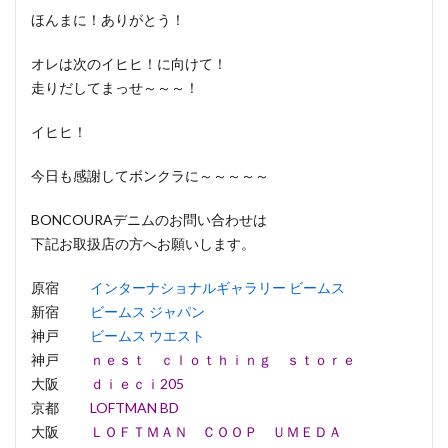
ほんまに！ありがとう！
オレは次のイヒヒ！に向けて！
走りだしてまっせ～～～！
イヒヒ！
今日も感謝してボンクラに～～～～～
BONCOURAデニムのお問い合わせは
下記お取扱店の方へお願いします。
原宿
インターナショナルギャラリー ビームス
新宿
ビームス ジャパン
神戸
ビームス ウエスト
神戸
ｎｅｓｔ ｃｌｏｔｈｉｎｇ ｓｔｏｒｅ
大阪
ｄｉｅｃｉ205
京都
LOFTMAN BD
大阪
ＬＯＦＴＭＡＮ ＣＯＯＰ ＵＭＥＤＡ