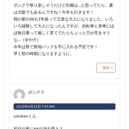
ボンクラ祭り楽しそうだけど札幌は…と思ってたら、夏
は大阪でもあるんですね！今年も行きます！
我が家の66も1年経って立派な大人になりました。いろ
いろ経験して大人になったんですが、自転車と単車にほ
ぼ毎日乗って厳しく育ててたらちょっと穴が空きそう
な…（冷や汗）
今年は祭で新地バックを手に入れる予定です！
早く祭の時期になりますように。
返信
ボンクラ
2013年6月12日 7:47 AM
satokenくん
初日の夜に66の28を購入？