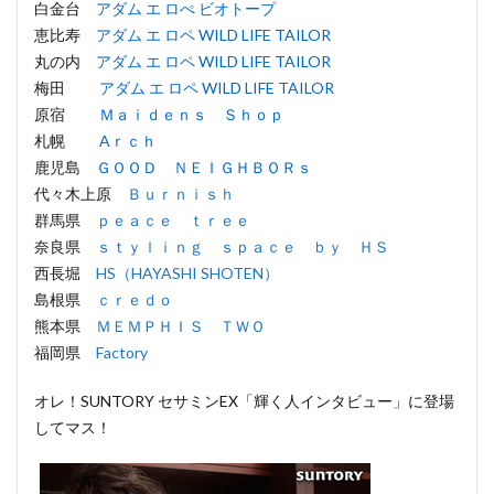
白金台
アダム エ ロぺ ビオトープ
恵比寿
アダム エ ロペ WILD LIFE TAILOR
丸の内
アダム エ ロペ WILD LIFE TAILOR
梅田
アダム エ ロペ WILD LIFE TAILOR
原宿
Ｍａｉｄｅｎｓ Ｓｈｏｐ
札幌
Aｒｃｈ
鹿児島
ＧＯＯＤ ＮＥＩＧＨＢＯＲｓ
代々木上原
Ｂｕｒｎｉｓｈ
群馬県
ｐｅａｃｅ ｔｒｅｅ
奈良県
ｓｔｙｌｉｎｇ ｓｐａｃｅ ｂｙ ＨＳ
西長堀
HS（HAYASHI SHOTEN）
島根県
ｃｒｅｄｏ
熊本県
ＭＥＭＰＨＩＳ ＴＷＯ
福岡県
Factory
オレ！SUNTORY セサミンEX「輝く人インタビュー」に登場
してマス！