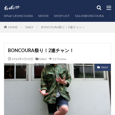
カテゴリー
What’s BONCOURA
MOVIE
SHOP LIST
SALONBONCOURA
EVE
DAILY
BONCOURA祭り！2連チャン！
HOME
検索
BONCOURA祭り！2連チャン！
2013年5月30日
DAILY
3175view
DAILY