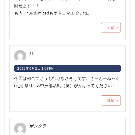
回せます！！
もう一つのLimitedもオトコマエですね。
返信
kt
2013年6月2日 1:09 PM
今回は都合でどうも行けなさそうです。ざーんーね～ん
(>_<) 祭り！&中洲部活動（笑）がんばってください！
返信
ボンクラ