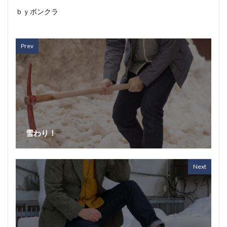
ｂｙボンクラ
Prev
雪わり！
Next