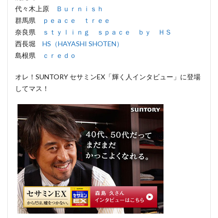
代々木上原
Ｂｕｒｎｉｓｈ
群馬県
ｐｅａｃｅ ｔｒｅｅ
奈良県
ｓｔｙｌｉｎｇ ｓｐａｃｅ ｂｙ ＨＳ
西長堀
HS（HAYASHI SHOTEN）
島根県
ｃｒｅｄｏ
オレ！SUNTORY セサミンEX「輝く人インタビュー」に登場
してマス！