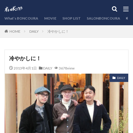
カテゴリー
What’s BONCOURA
MOVIE
SHOP LIST
SALONBONCOURA
EVE
DAILY
冷やかしに！
HOME
検索
冷やかしに！
2013年4月1日
DAILY
3678view
DAILY