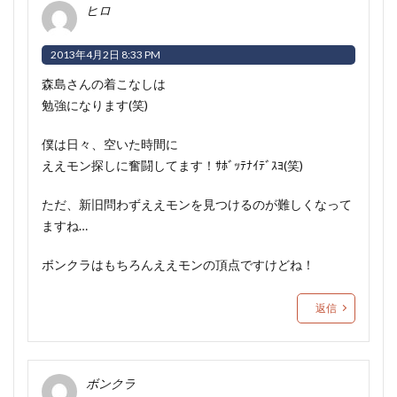
ヒロ
2013年4月2日 8:33 PM
森島さんの着こなしは
勉強になります(笑)
僕は日々、空いた時間に
ええモン探しに奮闘してます！ｻﾎﾞｯﾃﾅｲﾃﾞｽﾖ(笑)
ただ、新旧問わずええモンを見つけるのが難しくなって
ますね…
ボンクラはもちろんええモンの頂点ですけどね！
返信
ボンクラ