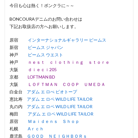
今日も心は熱く！ボンクラに～～
BONCOURAデニムのお問い合わせは
下記お取扱店の方へお願いします。
原宿
インターナショナルギャラリー ビームス
新宿
ビームス ジャパン
神戸
ビームス ウエスト
神戸
ｎｅｓｔ ｃｌｏｔｈｉｎｇ ｓｔｏｒｅ
大阪
ｄｉｅｃｉ205
京都
LOFTMAN BD
大阪
ＬＯＦＴＭＡＮ ＣＯＯＰ ＵＭＥＤＡ
白金台
アダム エ ロぺ ビオトープ
恵比寿
アダム エ ロペ WILD LIFE TAILOR
丸の内
アダム エ ロペ WILD LIFE TAILOR
梅田
アダム エ ロペ WILD LIFE TAILOR
原宿
Ｍａｉｄｅｎｓ Ｓｈｏｐ
札幌
Aｒｃｈ
鹿児島
ＧＯＯＤ ＮＥＩＧＨＢＯＲｓ