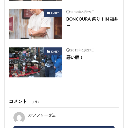
2023年5月25日
DAILY
BONCOURA 祭り！IN 福井
～
2015年1月27日
DAILY
悪い癖！
コメント
（8件）
カツフリーダム