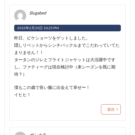
Slugabed
2013年2月20日 10:25 PM
昨日、ピケショーツをゲットしました。
隠しリベットからシンチバックルまでこだわっていてた
まりません！！
タータンのジレとフライトジャケットは大活躍中です
し。ファティーグは現在検討中（来シーズンを既に期
待？）
僕もこの歳で良い服に出会えて幸せ〜！
イヒヒ！
返信
ボンクラ