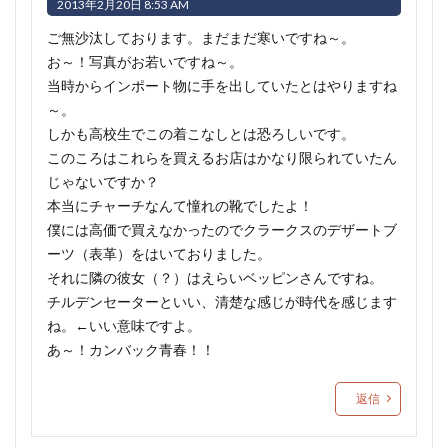
2013年2月20日 8:53 AM
ご無沙汰しております。まだまだ寒いですね～。
お～！写真がお若いですね～
。
当時からインポート物に手を出していたとはやりますね
～。
しかも高校生でこの着こなしとは恐ろしいです。
このころはこれらを買えるお店はかなり限られていたん
じゃないですか？
本当にチャーチなんて憧れの靴でしたよ！
僕には高価で買えなかったのでクラークスのデザートブ
ーツ（表革）をはいておりました。
それに隣の彼女（？）はえらいベッピンさんですね。
チルデンセーターといい、清楚な感じが時代を感じます
ね。←いい意味ですよ。
あ～！カンバック青春
！！
返信