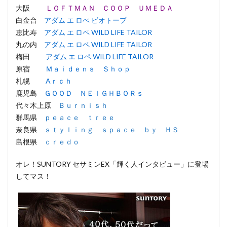
大阪
ＬＯＦＴＭＡＮ ＣＯＯＰ ＵＭＥＤＡ
白金台
アダム エ ロぺ ビオトープ
恵比寿
アダム エ ロペ WILD LIFE TAILOR
丸の内
アダム エ ロペ WILD LIFE TAILOR
梅田
アダム エ ロペ WILD LIFE TAILOR
原宿
Ｍａｉｄｅｎｓ Ｓｈｏｐ
札幌
Aｒｃｈ
鹿児島
ＧＯＯＤ ＮＥＩＧＨＢＯＲｓ
代々木上原
Ｂｕｒｎｉｓｈ
群馬県
ｐｅａｃｅ ｔｒｅｅ
奈良県
ｓｔｙｌｉｎｇ ｓｐａｃｅ ｂｙ ＨＳ
島根県
ｃｒｅｄｏ
オレ！SUNTORY セサミンEX「輝く人インタビュー」に登場
してマス！