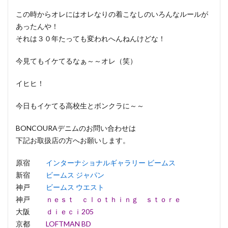
この時からオレにはオレなりの着こなしのいろんなルールが
あったんや！
それは３０年たっても変われへんねんけどな！
今見てもイケてるなぁ～～オレ（笑）
イヒヒ！
今日もイケてる高校生とボンクラに～～
BONCOURAデニムのお問い合わせは
下記お取扱店の方へお願いします。
原宿
インターナショナルギャラリー ビームス
新宿
ビームス ジャパン
神戸
ビームス ウエスト
神戸
ｎｅｓｔ ｃｌｏｔｈｉｎｇ ｓｔｏｒｅ
大阪
ｄｉｅｃｉ205
京都
LOFTMAN BD