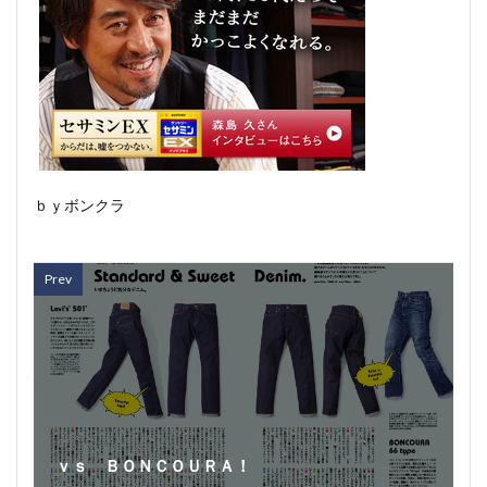
ｂｙボンクラ
Prev
ｖｓ ＢＯＮＣＯＵＲＡ！