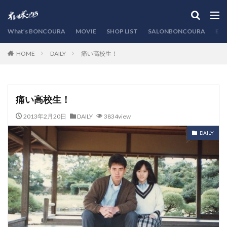
カテゴリー
What’s BONCOURA
MOVIE
SHOP LIST
SALONBONCOURA
EVE
DAILY
痛い高校生！
HOME
検索
痛い高校生！
2013年2月20日
DAILY
3834view
DAILY